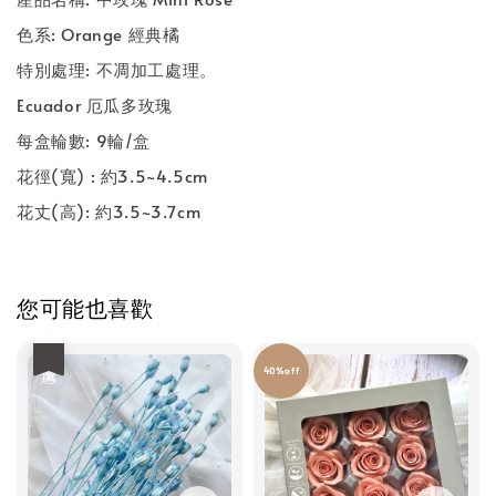
色系: Orange 經典橘
特別處理: 不凋加工處理。
Ecuador 厄瓜多玫瑰
每盒輪數: 9輪/盒
花徑(寬) : 約3.5~4.5cm
花丈(高): 約3.5~3.7cm
您可能也喜歡
優惠
40%off