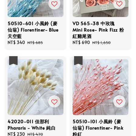
50510-601 小風鈴 (麥
VD 565-38 中玫瑰
仙翁) Florentiner- Blue
Mini Rose- Pink Fizz 粉
天空藍
紅雞尾酒
Sale
NT$ 340
Regular
Sale
NT$ 690
Regular
NT$ 685
NT$ 1,650
price
price
price
price
優惠
優惠
42020-011 佳那利
50510-101 小風鈴 (麥
Phararis - White 純白
仙翁) Florentiner- Pink
粉紅
Sale
NT$ 230
Regular
NT$ 470