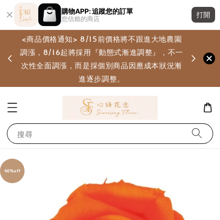
購物APP: 追蹤您的訂單
打開
您信賴的商店
<商品價格通知> 8/15前價格將不跟進大地農園
調漲，8/16起將採用『動態式漸進調整』，不一
畫
次性全面調漲，而是採個別商品因應成本狀況漸
進逐步調整。
搜尋
40%off