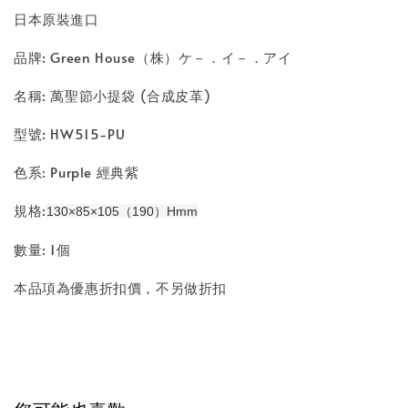
日本原裝進口
品牌: Green House（株）ケ－．イ－．アイ
名稱: 萬聖節小提袋 (合成皮革)
型號: HW515-PU
色系: Purple 經典紫
規格:
130×85×105（190）Hmm
數量: 1個
本品項為優惠折扣價，不另做折扣