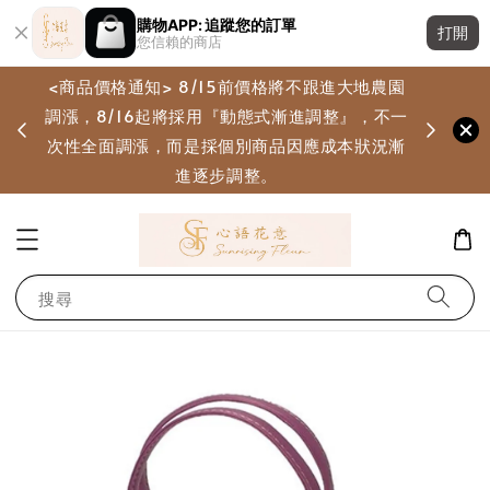
購物APP: 追蹤您的訂單
打開
您信賴的商店
<商品價格通知> 8/15前價格將不跟進大地農園
調漲，8/16起將採用『動態式漸進調整』，不一
畫
次性全面調漲，而是採個別商品因應成本狀況漸
進逐步調整。
搜尋