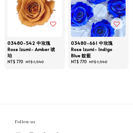
03480-542 中玫瑰
03480-661 中玫瑰
Rose Izumi- Amber 琥
Rose Izumi- Indigo
珀
Blue 靛藍
Sale
NT$ 770
Regular
Sale
NT$ 770
Regular
NT$ 1,540
NT$ 1,540
price
price
price
price
Follow us