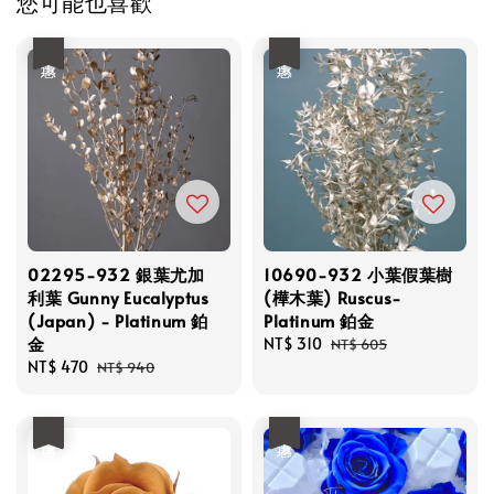
您可能也喜歡
優惠
優惠
02295-932 銀葉尤加
10690-932 小葉假葉樹
利葉 Gunny Eucalyptus
(樺木葉) Ruscus-
(Japan) - Platinum 鉑
Platinum 鉑金
金
Sale
NT$ 310
Regular
NT$ 605
Sale
NT$ 470
Regular
price
price
NT$ 940
price
price
優惠
優惠