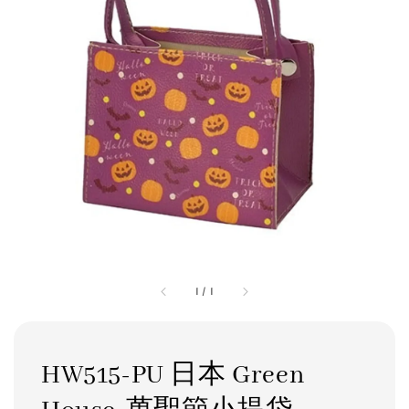
1
/
1
HW515-PU 日本 Green