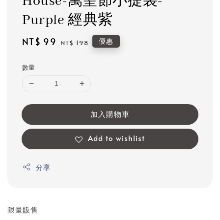
House-萬聖節小提袋-
Purple 經典紫
Sale
NT$ 99
Regular
優惠
NT$ 198
price
price
數量
加入購物車
Add to wishlist
分享
限量販售