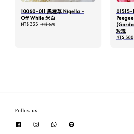
10060-011 黑種草 Nigella -
01515
Off White 米白
Peegee
(Garda
Sale
NT$ 335
Regular
NT$ 670
price
price
玫瑰
Sale
NT$ 580
price
Follow us