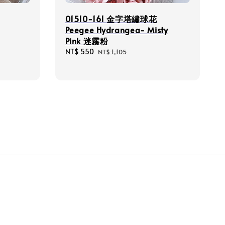
01510-161 金字塔繡球花
Peegee Hydrangea- Misty
Pink 迷霧粉
Sale
NT$ 550
Regular
NT$ 1,105
price
price