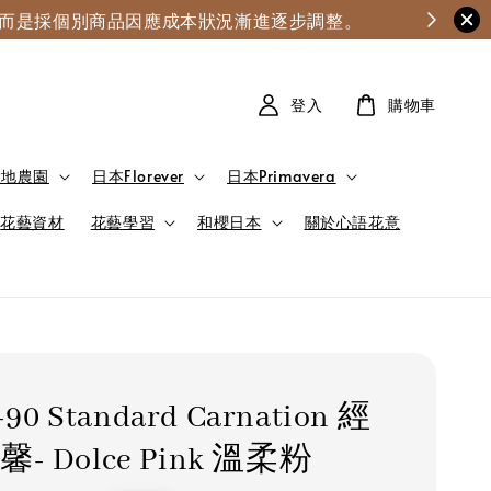
漲，而是採個別商品因應成本狀況漸進逐步調整。
登入
購物車
大地農園
日本Florever
日本Primavera
花藝資材
花藝學習
和櫻日本
關於心語花意
-90 Standard Carnation 經
- Dolce Pink 溫柔粉