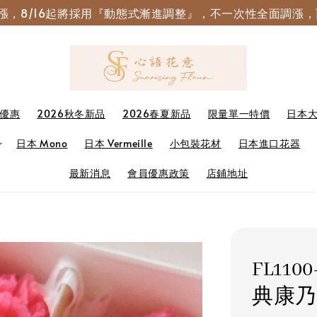
園調漲，8/16起將採用『動態式漸進調整』，不一次性全面調
優惠
2026秋冬新品
2026春夏新品
限量單一特價
日本
日本 Mono
日本 Vermeille
小包裝花材
日本進口花器
最新消息
會員優惠政策
店鋪地址
FL1100
典康乃馨