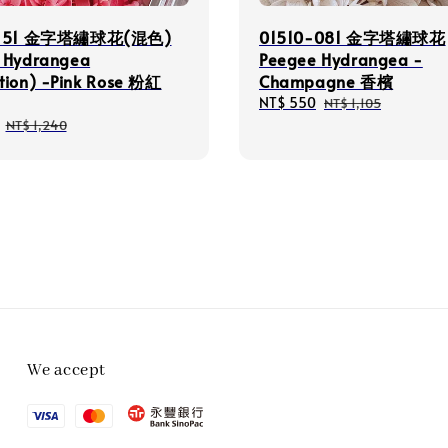
-151 金字塔繡球花(混色)
01510-081 金字塔繡球花
 Hydrangea
Peegee Hydrangea -
tion) -Pink Rose 粉紅
Champagne 香檳
Sale
NT$ 550
Regular
NT$ 1,105
price
price
Regular
NT$ 1,240
price
We accept