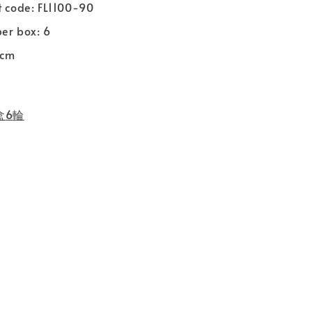
t code: FL1100-90
per box: 6
5cm
盒
6
輪