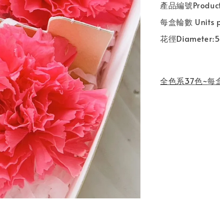
產品編號
Produc
每盒輪數
Units 
花徑
Diameter:
全色系
37
色
~
每