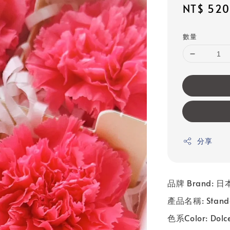
Sale
NT$ 520
price
數量
分享
品牌 Brand: 日本 
產品名稱: Stand
色系
Color: Dol