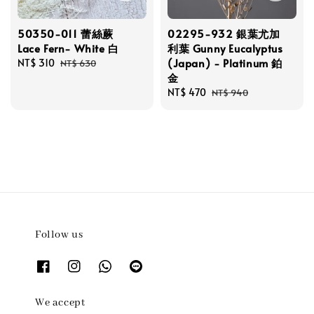
50350-011 蕾絲蕨
02295-932 銀葉尤加
Lace Fern- White 白
利葉 Gunny Eucalyptus
(Japan) - Platinum 鉑
Sale
NT$ 310
Regular
NT$ 630
金
price
price
Sale
NT$ 470
Regular
NT$ 940
price
price
Follow us
We accept