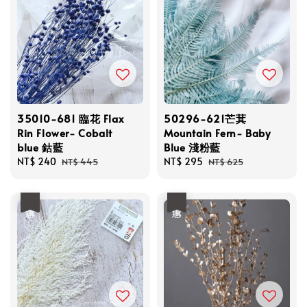
35010-681 臨花 Flax
50296-621芒萁
Rin Flower- Cobalt
Mountain Fern- Baby
blue 鈷藍
Blue 淺粉藍
Sale
NT$ 240
Regular
Sale
NT$ 295
Regular
NT$ 445
NT$ 625
price
price
price
price
優惠
優惠