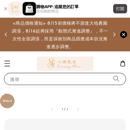
購物APP: 追蹤您的訂單
打開
您信賴的商店
<商品價格通知> 8/15前價格將不跟進大地農園
調漲，8/16起將採用『動態式漸進調整』，不一
畫
次性全面調漲，而是採個別商品因應成本狀況漸
進逐步調整。
搜尋
40%off
1
/
1