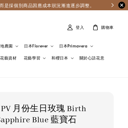
漲，而是採個別商品因應成本狀況漸進逐步調整。
登入
購物車
大地農園
日本Florever
日本Primavera
花藝資材
花藝學習
和櫻日本
關於心語花意
7 PV 月份生日玫瑰 Birth
 Sapphire Blue 藍寶石