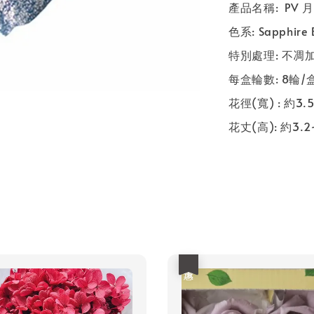
產品名稱: PV 月
色系: Sapphire
特別處理: 不凋
每盒輪數: 8輪/
花徑(寬) : 約3.
花丈(高): 約3.2
優惠