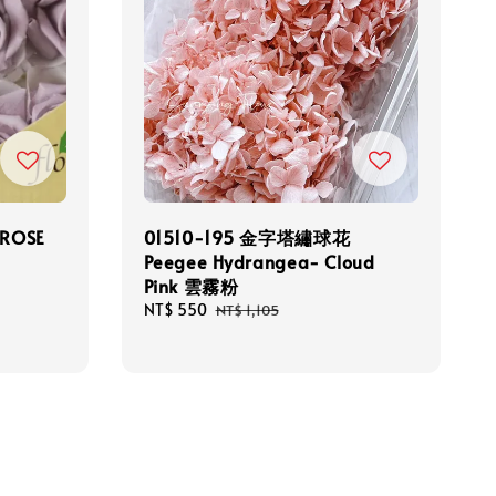
 ROSE
01510-195 金字塔繡球花
Peegee Hydrangea- Cloud
Pink 雲霧粉
Sale
NT$ 550
Regular
NT$ 1,105
price
price