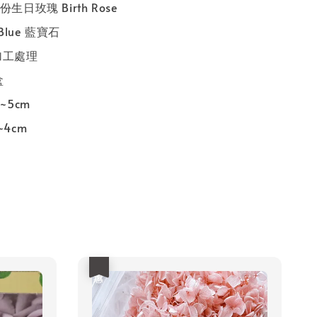
份生日玫瑰 Birth Rose
 Blue 藍寶石
加工處理
盒
5~5cm
~4cm
優惠