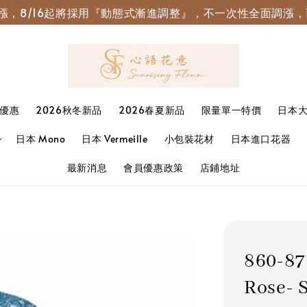
園調漲，8/16起將採用『動態式漸進調整』，不一次性全面調
優惠
2026秋冬新品
2026春夏新品
限量單一特價
日本
日本 Mono
日本 Vermeille
小包裝花材
日本進口花器
最新消息
會員優惠政策
店鋪地址
860-8
Rose-