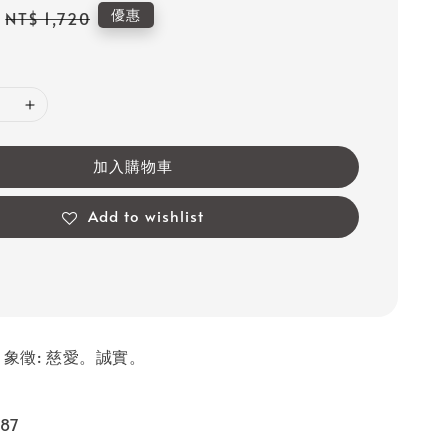
Regular
優惠
NT$ 1,720
price
加入購物車
Add to wishlist
。象徵: 慈愛。誠實。
a
87