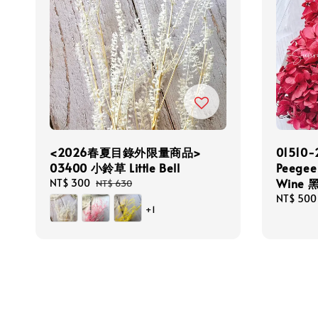
<2026春夏目錄外限量商品>
01510
03400 小鈴草 Little Bell
Peegee
Wine
Sale
NT$ 300
Regular
NT$ 630
price
price
Sale
NT$ 500
+1
price