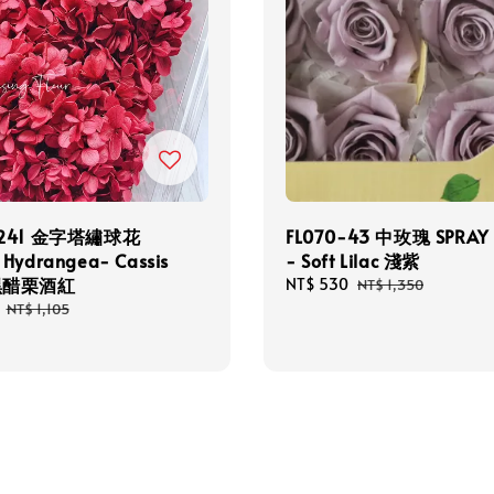
-241 金字塔繡球花
FL070-43 中玫瑰 SPRAY
 Hydrangea- Cassis
- Soft Lilac 淺紫
 黑醋栗酒紅
Sale
NT$ 530
Regular
NT$ 1,350
price
price
Regular
NT$ 1,105
price