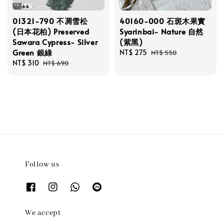
01321-790 不凋雪松
40160-000 石斑木果實
(日本花柏) Preserved
Syarinbai- Nature 自然
Sawara Cypress- Silver
(紫黑)
Green 銀綠
Sale
NT$ 275
Regular
NT$ 550
Sale
NT$ 310
Regular
price
price
NT$ 690
price
price
Follow us
We accept