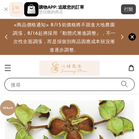
購物APP: 追蹤您的訂單
打開
您信賴的商店
<商品價格通知> 8/15前價格將不跟進大地農園
調漲，8/16起將採用『動態式漸進調整』，不一
畫
次性全面調漲，而是採個別商品因應成本狀況漸
進逐步調整。
搜尋
40%off