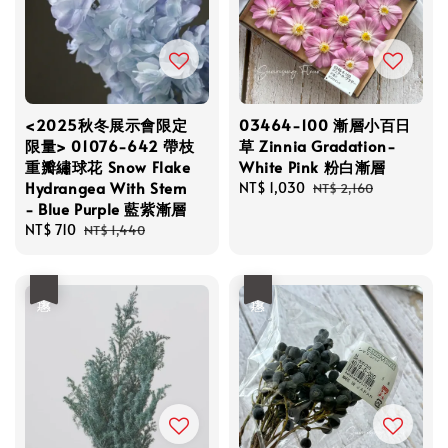
<2025秋冬展示會限定
03464-100 漸層小百日
限量> 01076-642 帶枝
草 Zinnia Gradation-
重瓣繡球花 Snow Flake
White Pink 粉白漸層
Hydrangea With Stem
Sale
NT$ 1,030
Regular
NT$ 2,160
- Blue Purple 藍紫漸層
price
price
Sale
NT$ 710
Regular
NT$ 1,440
price
price
優惠
優惠