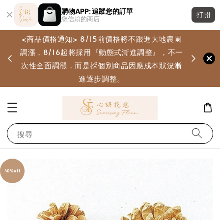
購物APP: 追蹤您的訂單
打開
您信賴的商店
<商品價格通知> 8/15前價格將不跟進大地農園
調漲，8/16起將採用『動態式漸進調整』，不一
畫
次性全面調漲，而是採個別商品因應成本狀況漸
進逐步調整。
搜尋
40%off