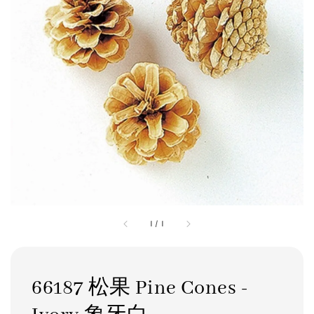
1
/
1
66187 松果 Pine Cones -