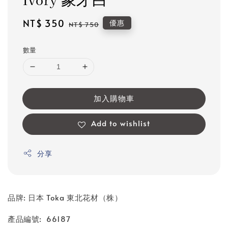
Ivory 象牙白
Sale
NT$ 350
Regular
優惠
NT$ 750
price
price
數量
加入購物車
Add to wishlist
分享
品牌: 日本 Toka 東北花材（株）
產品編號: 66187