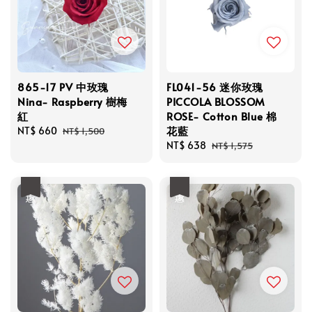
865-17 PV 中玫瑰
FL041-56 迷你玫瑰
Nina- Raspberry 樹梅
PICCOLA BLOSSOM
紅
ROSE- Cotton Blue 棉
花藍
Sale
NT$ 660
Regular
NT$ 1,500
price
price
Sale
NT$ 638
Regular
NT$ 1,575
price
price
優惠
優惠