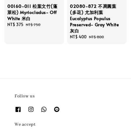
00160-011 松葉文竹(蓬
02080-872 不凋圓葉
萊松) Myriocladus- Off
(多花) 尤加利葉
White 米白
Eucalyptus Populus
Preserved- Gray White
Sale
NT$ 375
Regular
NT$ 750
灰白
price
price
Sale
NT$ 400
Regular
NT$ 800
price
price
Follow us
We accept