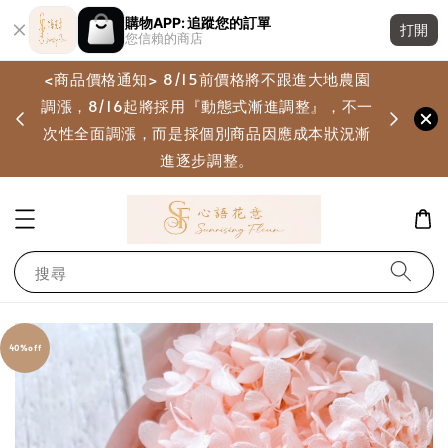
購物APP: 追蹤您的訂單
打開
您信賴的商店
<商品價格通知> 8/15前價格將不跟進大地農園
調漲，8/16起將採用『動態式漸進調整』，不一
畫
次性全面調漲，而是採個別商品因應成本狀況漸
進逐步調整。
搜尋
40%off