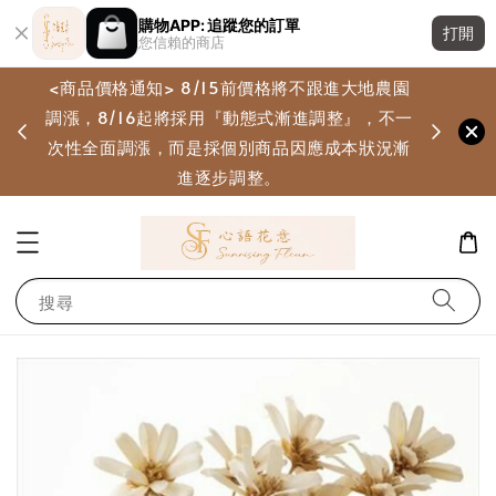
購物APP: 追蹤您的訂單
打開
您信賴的商店
<商品價格通知> 8/15前價格將不跟進大地農園
調漲，8/16起將採用『動態式漸進調整』，不一
畫
次性全面調漲，而是採個別商品因應成本狀況漸
進逐步調整。
搜尋