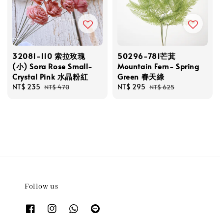
32081-110 索拉玫瑰
50296-781芒萁
(小) Sora Rose Small-
Mountain Fern- Spring
Crystal Pink 水晶粉紅
Green 春天綠
Sale
NT$ 235
Regular
Sale
NT$ 295
Regular
NT$ 470
NT$ 625
price
price
price
price
Follow us