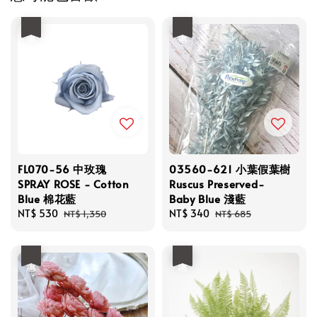
優惠
優惠
FL070-56 中玫瑰
03560-621 小葉假葉樹
SPRAY ROSE - Cotton
Ruscus Preserved-
Blue 棉花藍
Baby Blue 淺藍
Sale
NT$ 530
Regular
Sale
NT$ 340
Regular
NT$ 1,350
NT$ 685
price
price
price
price
優惠
優惠