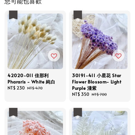
您可能也喜歡
優惠
優惠
42020-011 佳那利
30191-411 小星花 Star
Phararis - White 純白
Flower Blossom- Light
Purple 淺紫
Sale
NT$ 230
Regular
NT$ 470
price
price
Sale
NT$ 350
Regular
NT$ 700
price
price
優惠
優惠