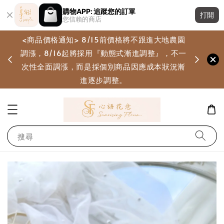
購物APP: 追蹤您的訂單
打開
您信賴的商店
<商品價格通知> 8/15前價格將不跟進大地農園
調漲，8/16起將採用『動態式漸進調整』，不一
畫
次性全面調漲，而是採個別商品因應成本狀況漸
進逐步調整。
搜尋