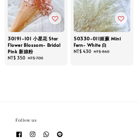
30191-101 小星花 Star
50330-011姬蕨 Mini
Flower Blossom- Bridal
Fern- White 白
Pink 新娘粉
Sale
NT$ 430
Regular
NT$ 860
Sale
NT$ 350
Regular
price
price
NT$ 700
price
price
Follow us