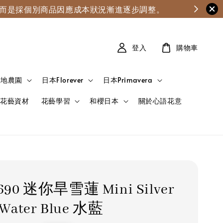
漲，而是採個別商品因應成本狀況漸進逐步調整。
登入
購物車
大地農園
日本Florever
日本Primavera
花藝資材
花藝學習
和櫻日本
關於心語花意
-690 迷你旱雪蓮 Mini Silver
 Water Blue 水藍