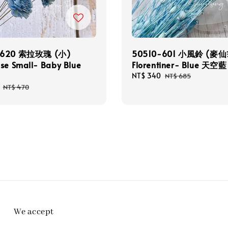
-620 索拉玫瑰 (小)
50510-601 小風鈴 (麥仙
se Small- Baby Blue
Florentiner- Blue 天空藍
Sale
NT$ 340
Regular
NT$ 685
price
price
Regular
NT$ 470
price
We accept