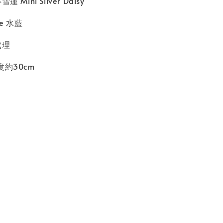
Mini Silver Daisy
ue 水藍
處理
度約30cm