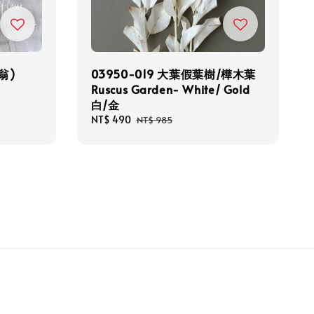
翁)
03950-019 大葉假葉樹/樺木葉
Ruscus Garden- White/ Gold
白/金
Sale
NT$ 490
Regular
NT$ 985
price
price