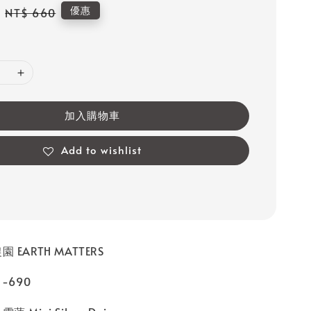
Regular
優惠
NT$ 660
price
加入購物車
Add to wishlist
 EARTH MATTERS
-690