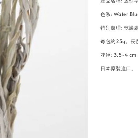
產品名稱: 迷你旱雪蓮 
色系: Water Bl
特別處理: 乾燥
每包約25g。長
花徑: 3.5~4 cm
日本原裝進口。