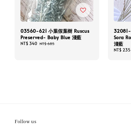
03560-621 小葉假葉樹 Ruscus
32081
Preserved- Baby Blue 淺藍
Sora Ro
淺藍
Sale
NT$ 340
Regular
NT$ 685
price
price
Sale
NT$ 235
price
Follow us