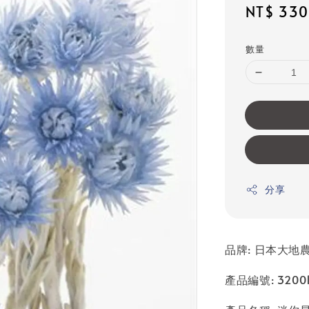
Sale
NT$ 330
price
數量
分享
品牌: 日本大地農園
產品編號: 32001