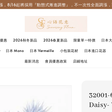
園調漲，8/16起將採用『動態式漸進調整』，不一次性全面調
優惠
2026秋冬新品
2026春夏新品
限量單一特價
日本
日本 Mono
日本 Vermeille
小包裝花材
日本進口花器
最新消息
會員優惠政策
店鋪地址
32001
Daisy-