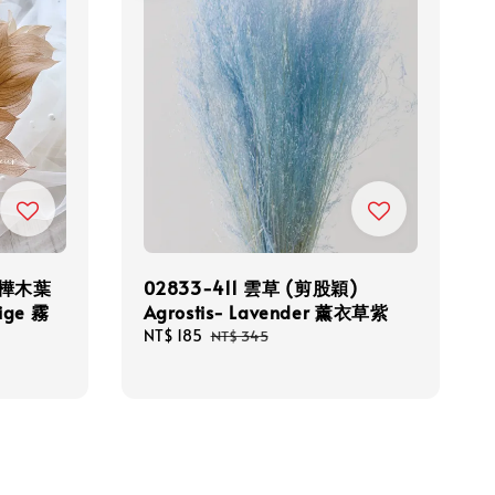
/樺木葉
02833-411 雲草 (剪股穎)
eige 霧
Agrostis- Lavender 薰衣草紫
Sale
NT$ 185
Regular
NT$ 345
price
price