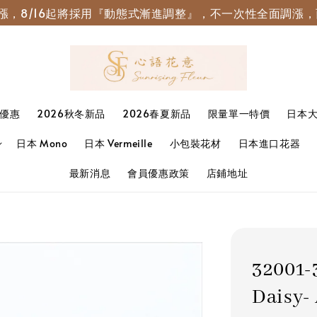
園調漲，8/16起將採用『動態式漸進調整』，不一次性全面調
優惠
2026秋冬新品
2026春夏新品
限量單一特價
日本
日本 Mono
日本 Vermeille
小包裝花材
日本進口花器
最新消息
會員優惠政策
店鋪地址
32001
Daisy-