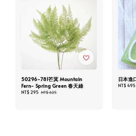
50296-781芒萁 Mountain
日本進
Fern- Spring Green 春天綠
Sale
NT$ 495
price
Sale
NT$ 295
Regular
NT$ 625
price
price