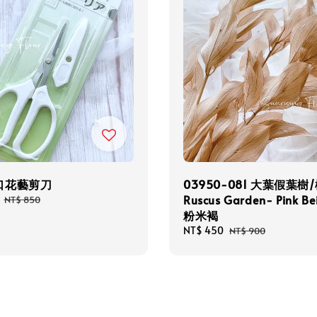
口花藝剪刀
03950-081 大葉假葉樹
Ruscus Garden- Pink B
Regular
NT$ 850
price
粉米褐
Sale
NT$ 450
Regular
NT$ 900
price
price