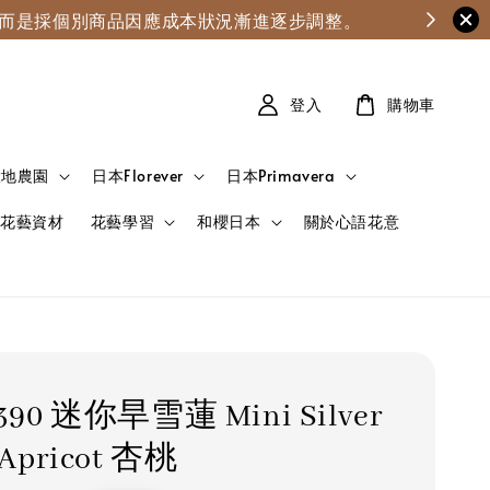
漲，而是採個別商品因應成本狀況漸進逐步調整。
登入
購物車
大地農園
日本Florever
日本Primavera
花藝資材
花藝學習
和櫻日本
關於心語花意
-390 迷你旱雪蓮 Mini Silver
 Apricot 杏桃