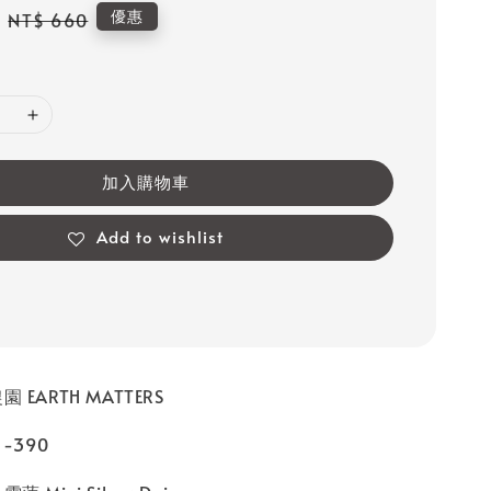
Regular
優惠
NT$ 660
price
加入購物車
Add to wishlist
 EARTH MATTERS
-390