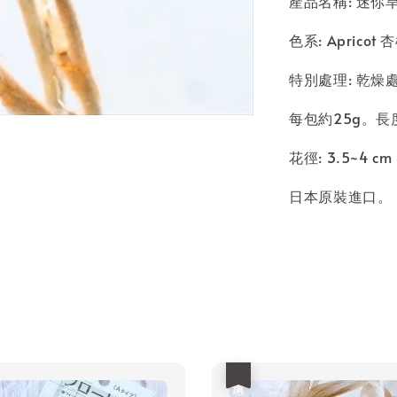
產品名稱: 迷你旱雪蓮 
色系: Apricot 
特別處理: 乾燥
每包約25g。長
花徑: 3.5~4 cm
日本原裝進口。
優惠