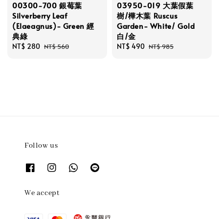
00300-700 銀莓葉
03950-019 大葉假葉
Silverberry Leaf
樹/樺木葉 Ruscus
(Elaeagnus)- Green 經
Garden- White/ Gold
典綠
白/金
Sale
NT$ 280
Regular
Sale
NT$ 490
Regular
NT$ 560
NT$ 985
price
price
price
price
Follow us
We accept