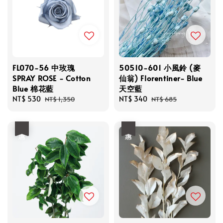
FL070-56 中玫瑰
50510-601 小風鈴 (麥
SPRAY ROSE - Cotton
仙翁) Florentiner- Blue
Blue 棉花藍
天空藍
Sale
NT$ 530
Regular
Sale
NT$ 340
Regular
NT$ 1,350
NT$ 685
price
price
price
price
優惠
優惠