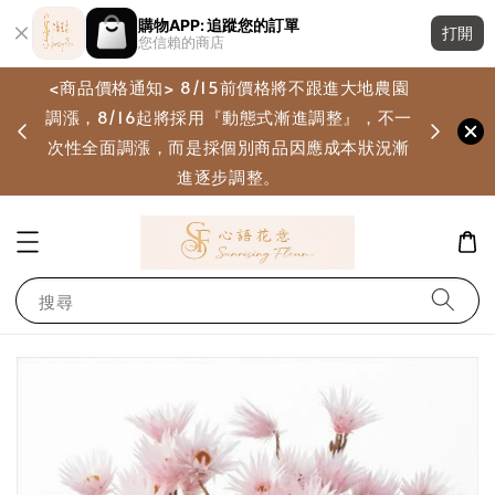
購物APP: 追蹤您的訂單
打開
您信賴的商店
<商品價格通知> 8/15前價格將不跟進大地農園
調漲，8/16起將採用『動態式漸進調整』，不一
畫
次性全面調漲，而是採個別商品因應成本狀況漸
進逐步調整。
搜尋