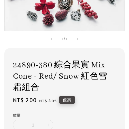
1
/
1
24890-380 綜合果實 Mix
Cone - Red/ Snow 紅色雪
霜組合
Sale
NT$ 200
Regular
優惠
NT$ 405
price
price
數量