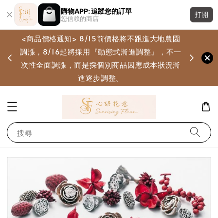
購物APP: 追蹤您的訂單
打開
您信賴的商店
<商品價格通知> 8/15前價格將不跟進大地農園
調漲，8/16起將採用『動態式漸進調整』，不一
畫
次性全面調漲，而是採個別商品因應成本狀況漸
進逐步調整。
搜尋