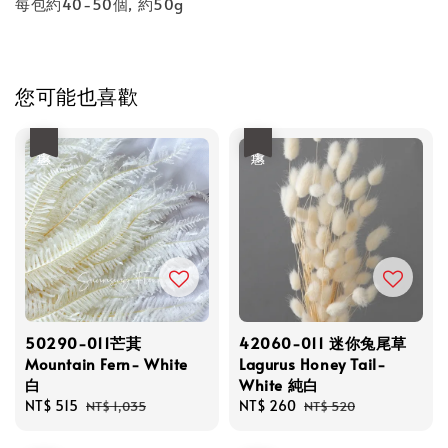
每包約40-50個, 約50g
您可能也喜歡
優惠
優惠
50290-011芒萁
42060-011 迷你兔尾草
Mountain Fern- White
Lagurus Honey Tail-
白
White 純白
Sale
NT$ 515
Regular
Sale
NT$ 260
Regular
NT$ 1,035
NT$ 520
price
price
price
price