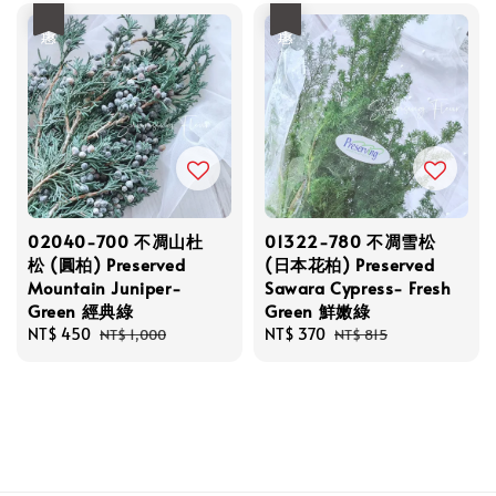
優惠
優惠
02040-700 不凋山杜
01322-780 不凋雪松
松 (圓柏) Preserved
(日本花柏) Preserved
Mountain Juniper-
Sawara Cypress- Fresh
Green 經典綠
Green 鮮嫩綠
Sale
NT$ 450
Regular
Sale
NT$ 370
Regular
NT$ 1,000
NT$ 815
price
price
price
price