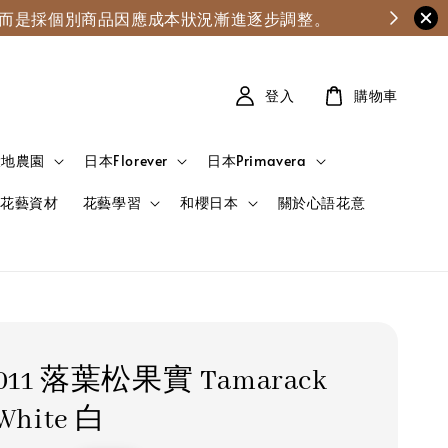
漲，而是採個別商品因應成本狀況漸進逐步調整。
登入
購物車
大地農園
日本Florever
日本Primavera
花藝資材
花藝學習
和櫻日本
關於心語花意
-011 落葉松果實 Tamarack
White 白