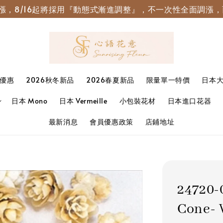
園調漲，8/16起將採用『動態式漸進調整』，不一次性全面調
優惠
2026秋冬新品
2026春夏新品
限量單一特價
日本
日本 Mono
日本 Vermeille
小包裝花材
日本進口花器
最新消息
會員優惠政策
店鋪地址
24720
Cone- 