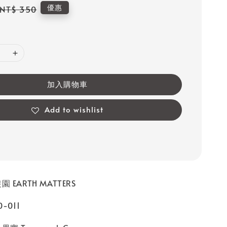
Regular
優惠
NT$ 350
price
加入購物車
Add to wishlist
 EARTH MATTERS
-011