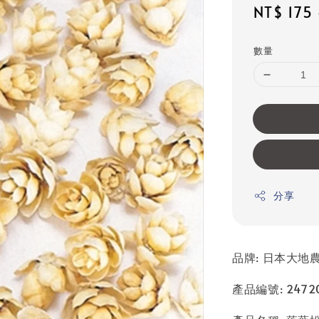
Sale
NT$ 175
price
數量
分享
品牌: 日本大地農園
產品編號: 24720