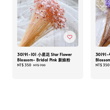
30191-101 小星花 Star Flower
30191-
Blossom- Bridal Pink 新娘粉
Blosso
Sale
NT$ 350
Regular
Sale
NT$ 350
NT$ 700
price
price
price