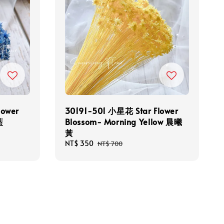
lower
30191-501 小星花 Star Flower
藍
Blossom- Morning Yellow 晨曦
黃
Sale
NT$ 350
Regular
NT$ 700
price
price