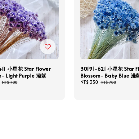
411 小星花 Star Flower
30191-621 小星花 Star F
m- Light Purple 淺紫
Blossom- Baby Blue 淺
Regular
Sale
NT$ 350
Regular
NT$ 700
NT$ 700
price
price
price