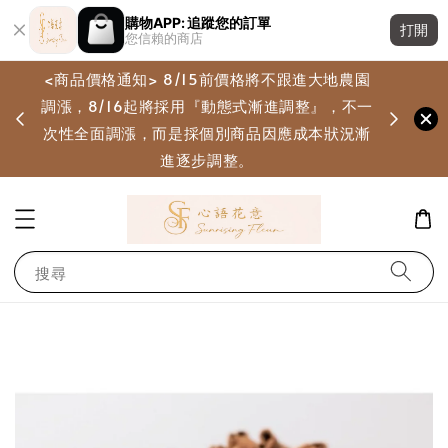
購物APP: 追蹤您的訂單
打開
您信賴的商店
<商品價格通知> 8/15前價格將不跟進大地農園
調漲，8/16起將採用『動態式漸進調整』，不一
畫
次性全面調漲，而是採個別商品因應成本狀況漸
進逐步調整。
搜尋