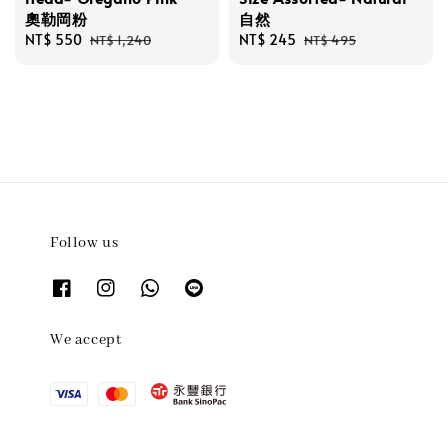
奧勒岡粉
自然
Sale
NT$ 550
Regular
Sale
NT$ 245
Regular
NT$ 1,240
NT$ 495
price
price
price
price
Follow us
We accept