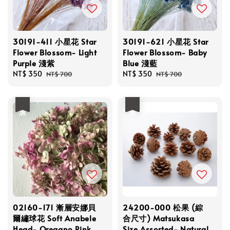
30191-411 小星花 Star
30191-621 小星花 Star
Flower Blossom- Light
Flower Blossom- Baby
Purple 淺紫
Blue 淺藍
Sale
NT$ 350
Regular
Sale
NT$ 350
Regular
NT$ 700
NT$ 700
price
price
price
price
優惠
優惠
02160-171 漸層安娜貝
24200-000 松果 (綜
爾繡球花 Soft Anabele
合尺寸) Matsukasa
Head- Oregano Pink
Size Assorted- Natural