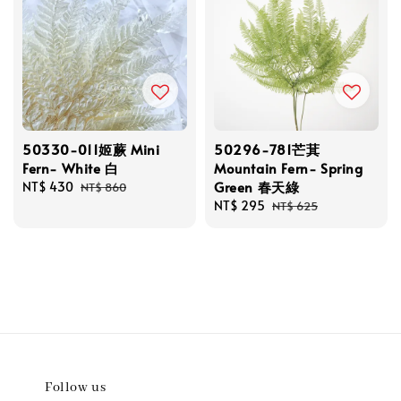
50330-011姬蕨 Mini
50296-781芒萁
Fern- White 白
Mountain Fern- Spring
Green 春天綠
Sale
NT$ 430
Regular
NT$ 860
price
price
Sale
NT$ 295
Regular
NT$ 625
price
price
Follow us