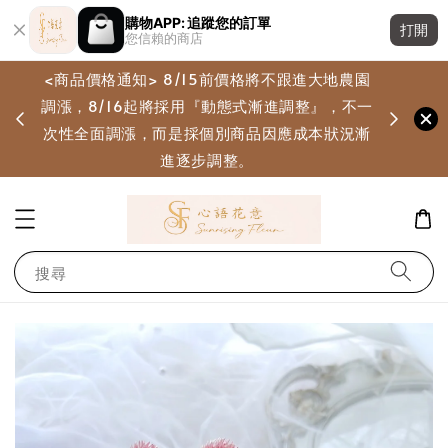
購物APP: 追蹤您的訂單
打開
您信賴的商店
<商品價格通知> 8/15前價格將不跟進大地農園
調漲，8/16起將採用『動態式漸進調整』，不一
畫
次性全面調漲，而是採個別商品因應成本狀況漸
進逐步調整。
搜尋