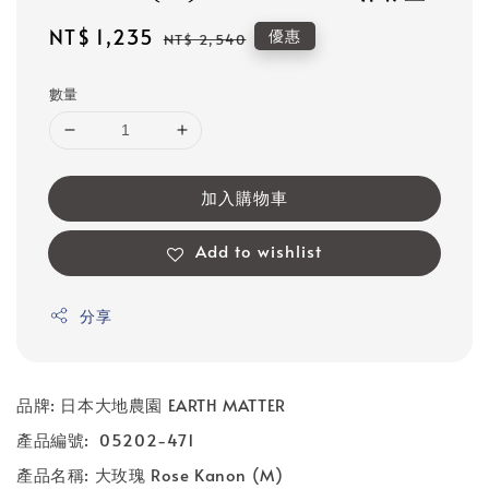
Sale
NT$ 1,235
Regular
優惠
NT$ 2,540
price
price
數量
加入購物車
Add to wishlist
分享
品牌
:
日本大地農園
EARTH MATTER
產品編號
: 05202-471
產品名稱
: 大
玫瑰 Rose Kanon (M)