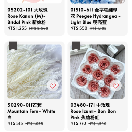
05202-101 大玫瑰
01510-611 金字塔繡球
Rose Kanon (M)-
花 Peegee Hydrangea -
Bridal Pink 新娘粉
Light Blue 明亮藍
Sale
NT$ 1,235
Regular
Sale
NT$ 550
Regular
NT$ 2,540
NT$ 1,105
price
price
price
price
優惠
優惠
50290-011芒萁
03480-171 中玫瑰
Mountain Fern- White
Rose Izumi- Bon Bon
白
Pink 焦糖粉紅
Sale
NT$ 515
Regular
Sale
NT$ 770
Regular
NT$ 1,035
NT$ 1,540
price
price
price
price