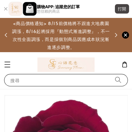
購物APP: 追蹤您的訂單
打開
您信賴的商店
<商品價格通知> 8/15前價格將不跟進大地農園
調漲，8/16起將採用『動態式漸進調整』，不一
畫
次性全面調漲，而是採個別商品因應成本狀況漸
進逐步調整。
搜尋