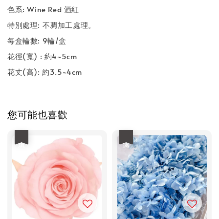
色系
: Wine Red 酒紅
特別處理
:
不凋加工處理。
每盒輪數
: 9
輪
/
盒
花徑
(
寬
) :
約4
~5cm
花丈
(
高
):
約
3.5~4cm
您可能也喜歡
優惠
優惠