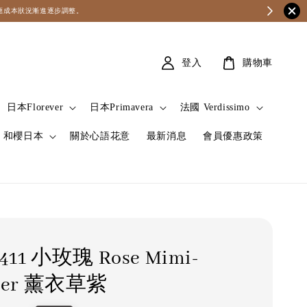
因應成本狀況漸進逐步調整。
登入
購物車
日本Florever
日本Primavera
法國 Verdissimo
和櫻日本
關於心語花意
最新消息
會員優惠政策
-411 小玫瑰 Rose Mimi-
nder 薰衣草紫