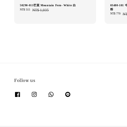
50290-011芒萁 Mountain Fern- White 白
03480-101 
粉
Sale
NT$ 515
Regular
NT$ 1,035
Sale
NT$ 770
Reg
NT
price
price
price
pric
Follow us