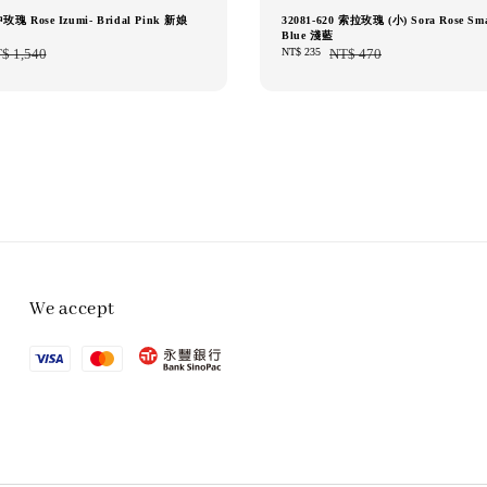
中玫瑰 Rose Izumi- Bridal Pink 新娘
32081-620 索拉玫瑰 (小) Sora Rose Sma
Blue 淺藍
ular
$ 1,540
Sale
NT$ 235
Regular
NT$ 470
e
price
price
We accept