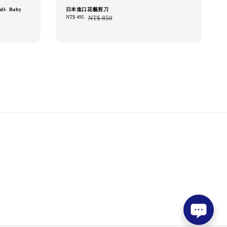
ll- Baby
日本進口花藝剪刀
Sale
NT$ 495
Regular
NT$ 850
price
price