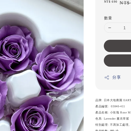
Sale
NT$ 690
Regula
NT$ 
price
price
數量
分享
品牌: 日本大地農園 EART
產品編號: 03840-411
產品名稱: 小玫瑰 Rose M
色系: Lavender 薰衣草紫
特別處理: 不凋加工處理
每盒輪數: 9輪/盒