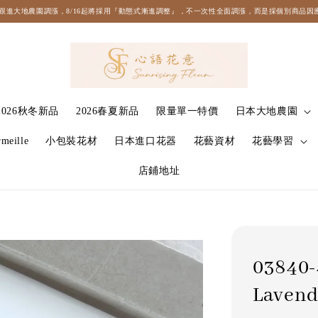
格將不跟進大地農園調漲，8/16起將採用『動態式漸進調整』，不一次性全面調漲，而是採個別商品
2026秋冬新品
2026春夏新品
限量單一特價
日本大地農園
meille
小包裝花材
日本進口花器
花藝資材
花藝學習
店鋪地址
03840
Lave