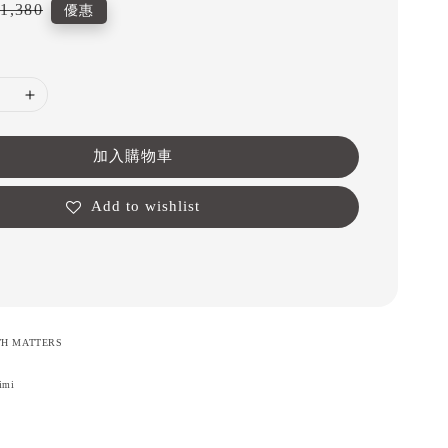
r
1,380
優惠
加入購物車
Add to wishlist
H MATTERS
imi
。