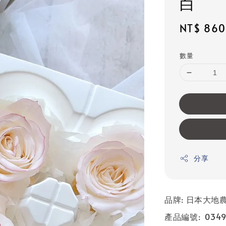
白
Sale
NT$ 860
price
數量
分享
品牌: 日本大地農園
產品編號: 0349