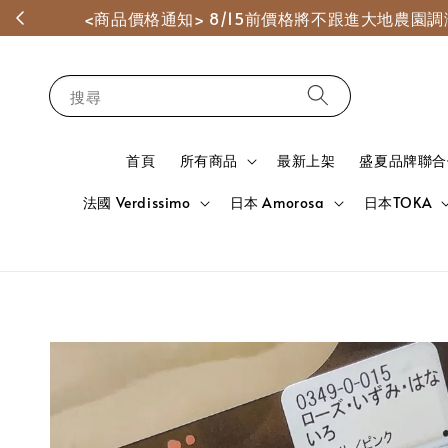
<商品價格通知> 8/15前價格將不跟進大地農
搜尋
首頁
所有商品
最新上架
盛夏品牌聯合
法國 Verdissimo
日本 Amorosa
日本TOKA