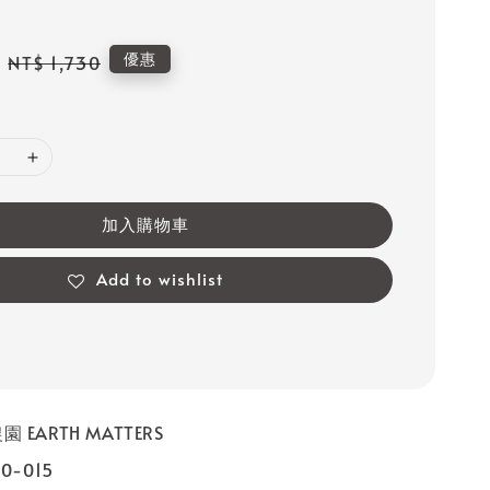
Regular
優惠
NT$ 1,730
price
加入購物車
Add to wishlist
 EARTH MATTERS
0-015