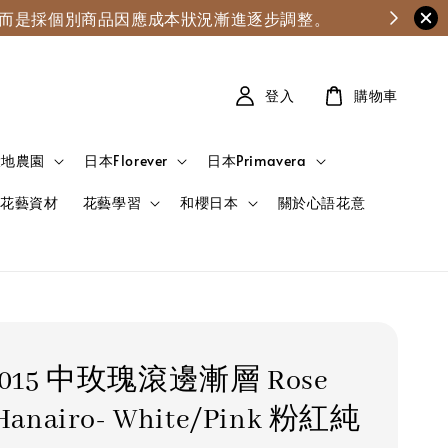
漲，而是採個別商品因應成本狀況漸進逐步調整。
登入
購物車
大地農園
日本Florever
日本Primavera
花藝資材
花藝學習
和櫻日本
關於心語花意
0-015 中玫瑰滾邊漸層 Rose
 Hanairo- White/Pink 粉紅純