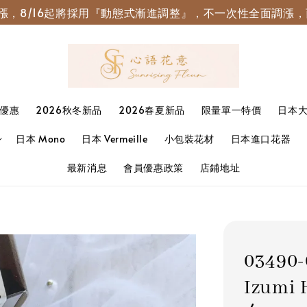
園調漲，8/16起將採用『動態式漸進調整』，不一次性全面調
優惠
2026秋冬新品
2026春夏新品
限量單一特價
日本
日本 Mono
日本 Vermeille
小包裝花材
日本進口花器
最新消息
會員優惠政策
店鋪地址
0349
Izumi