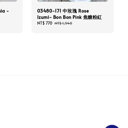
ia -
03480-171 中玫瑰 Rose
Izumi- Bon Bon Pink 焦糖粉紅
Sale
NT$ 770
Regular
NT$ 1,540
price
price