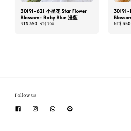
30191-621 小星花 Star Flower
30191-
Blossom- Baby Blue 淺藍
Blosso
Sale
NT$ 350
Regular
Sale
NT$ 350
NT$ 700
price
price
price
Follow us