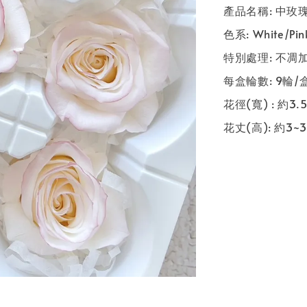
產品名稱: 中玫瑰滾邊
色系: White/P
特別處理: 不凋
每盒輪數: 9輪/
花徑(寬) : 約3.5
花丈(高): 約3~3