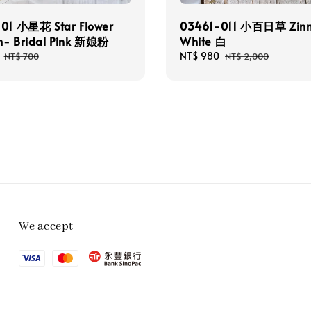
101 小星花 Star Flower
03461-011 小百日草 Zinn
m- Bridal Pink 新娘粉
White 白
Regular
Sale
NT$ 980
Regular
NT$ 700
NT$ 2,000
price
price
price
We accept