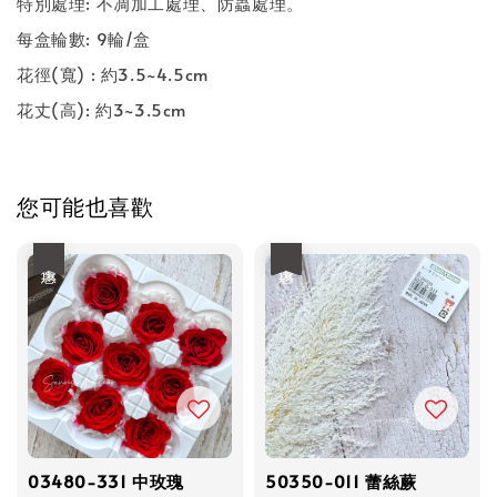
特別處理: 不凋加工處理、防蟲處理。
每盒輪數: 9輪/盒
花徑(寬) : 約3.5~4.5cm
花丈(高): 約3~3.5cm
您可能也喜歡
優惠
優惠
03480-331 中玫瑰
50350-011 蕾絲蕨