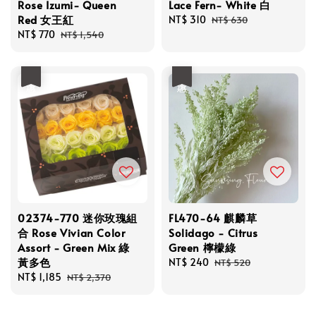
Rose Izumi- Queen
Lace Fern- White 白
Red 女王紅
Sale
NT$ 310
Regular
NT$ 630
Sale
NT$ 770
Regular
price
price
NT$ 1,540
price
price
優惠
優惠
02374-770 迷你玫瑰組
FL470-64 麒麟草
合 Rose Vivian Color
Solidago - Citrus
Assort - Green Mix 綠
Green 檸檬綠
黃多色
Sale
NT$ 240
Regular
NT$ 520
Sale
NT$ 1,185
Regular
price
price
NT$ 2,370
price
price