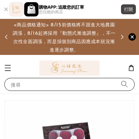
購物APP: 追蹤您的訂單
打開
您信賴的商店
<商品價格通知> 8/15前價格將不跟進大地農園
調漲，8/16起將採用『動態式漸進調整』，不一
畫
次性全面調漲，而是採個別商品因應成本狀況漸
進逐步調整。
搜尋