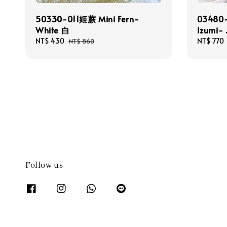
50330-011姬蕨 Mini Fern-
03480
White 白
Izumi-
Sale
NT$ 430
Regular
Sale
NT$ 770
NT$ 860
price
price
price
Follow us