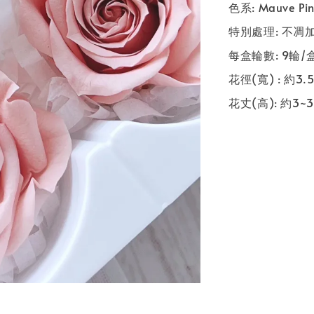
色系: Mauve Pi
特別處理: 不
每盒輪數: 9輪/
花徑(寬) : 約3.5
花丈(高): 約3~3