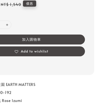
Regular
優惠
NT$ 1,540
price
加入購物車
Add to wishlist
 EARTH MATTERS
0-192
ose Izumi