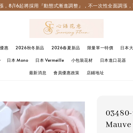
園調漲，8/16起將採用『動態式漸進調整』，不一次性全面調
優惠
2026秋冬新品
2026春夏新品
限量單一特價
日本
日本 Mono
日本 Vermeille
小包裝花材
日本進口花器
最新消息
會員優惠政策
店鋪地址
03480
Mauve