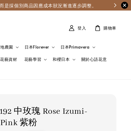
漲，而是採個別商品因應成本狀況漸進逐步調整。
登入
購物車
大地農園
日本Florever
日本Primavera
花藝資材
花藝學習
和櫻日本
關於心語花意
-192 中玫瑰 Rose Izumi-
 Pink 紫粉