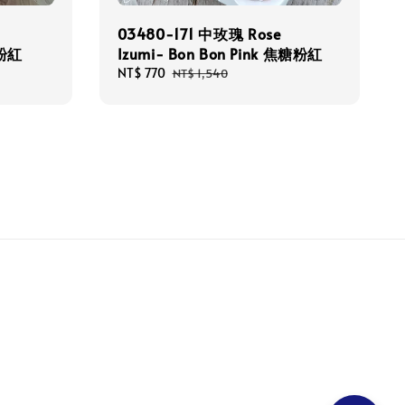
03480-171 中玫瑰 Rose
葉粉紅
Izumi- Bon Bon Pink 焦糖粉紅
Sale
NT$ 770
Regular
NT$ 1,540
price
price