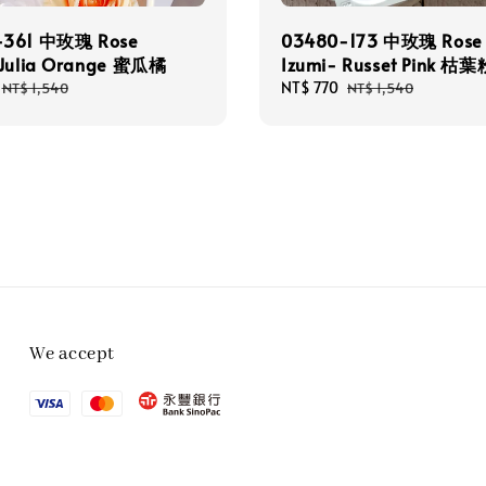
-361 中玫瑰 Rose
03480-173 中玫瑰 Rose
 Julia Orange 蜜瓜橘
Izumi- Russet Pink 枯
Regular
Sale
NT$ 770
Regular
NT$ 1,540
NT$ 1,540
price
price
price
We accept