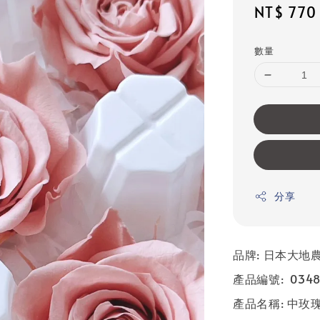
Sale
NT$ 770
price
數量
分享
品牌: 日本大地農園
產品編號: 0348
產品名稱: 中玫瑰 R