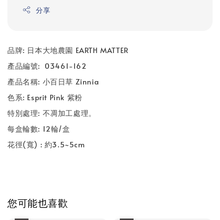
分享
品牌
:
日本大地農園
EARTH MATTER
產品編號
: 03461-162
產品名稱
: 小百日草 Zinnia
色系
: Esprit Pink 紫粉
特別處理
:
不凋加工處理。
每盒輪數
: 12
輪
/
盒
花徑
(
寬
) :
約3.5
~5cm
您可能也喜歡