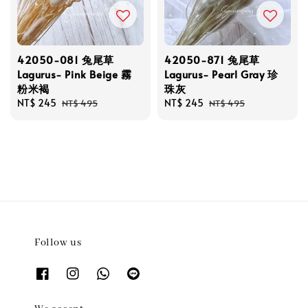
42050-081 兔尾草
42050-871 兔尾草
Lagurus- Pink Beige 霧
Lagurus- Pearl Gray 珍
粉米褐
珠灰
Sale
NT$ 245
Regular
Sale
NT$ 245
Regular
NT$ 495
NT$ 495
price
price
price
price
Follow us