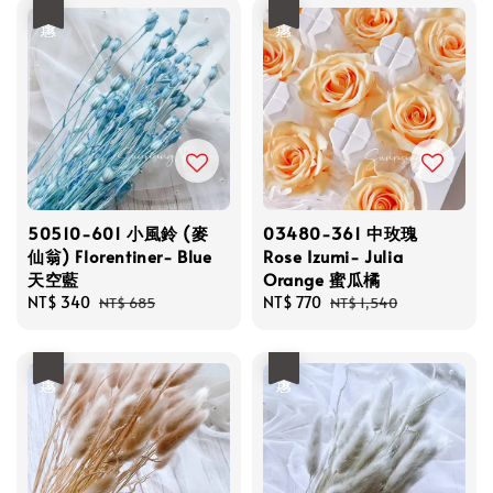
優惠
優惠
50510-601 小風鈴 (麥
03480-361 中玫瑰
仙翁) Florentiner- Blue
Rose Izumi- Julia
天空藍
Orange 蜜瓜橘
Sale
NT$ 340
Regular
Sale
NT$ 770
Regular
NT$ 685
NT$ 1,540
price
price
price
price
優惠
優惠