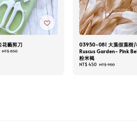
口花藝剪刀
03950-081 大葉假葉樹
Ruscus Garden- Pink B
Regular
NT$ 850
price
粉米褐
Sale
NT$ 450
Regular
NT$ 900
price
price