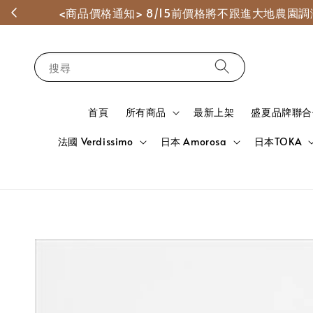
<商品價格通知> 8/15前價格將不跟進大地農
搜尋
首頁
所有商品
最新上架
盛夏品牌聯合
法國 Verdissimo
日本 Amorosa
日本TOKA