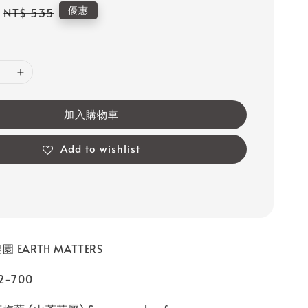
Regular
優惠
NT$ 535
price
加入購物車
Add to wishlist
 EARTH MATTERS
2-700