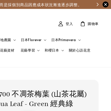
漲，而是採個別商品因應成本狀況漸進逐步調整。
登入
購物車
大地農園
日本Florever
日本Primavera
花藝資材
花藝學習
和櫻日本
關於心語花意
2-700 不凋茶梅葉 (山茶花屬)
qua Leaf - Green 經典綠