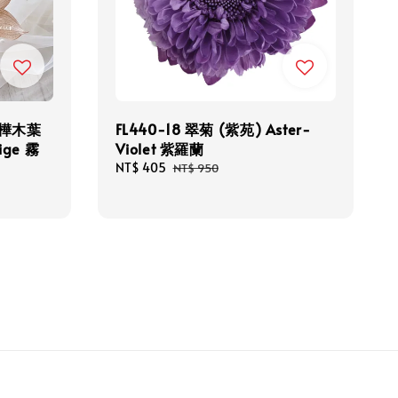
/樺木葉
FL440-18 翠菊 (紫苑) Aster-
eige 霧
Violet 紫羅蘭
Sale
NT$ 405
Regular
NT$ 950
price
price