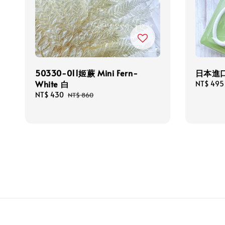
50330-011姬蕨 Mini Fern-
日本進
White 白
Sale
NT$ 495
price
Sale
NT$ 430
Regular
NT$ 860
price
price