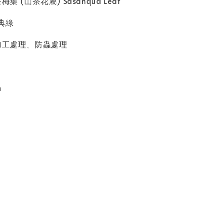
葉 (山茶花屬) Sasanqua Leaf
經典綠
加工處理、防蟲處理
m