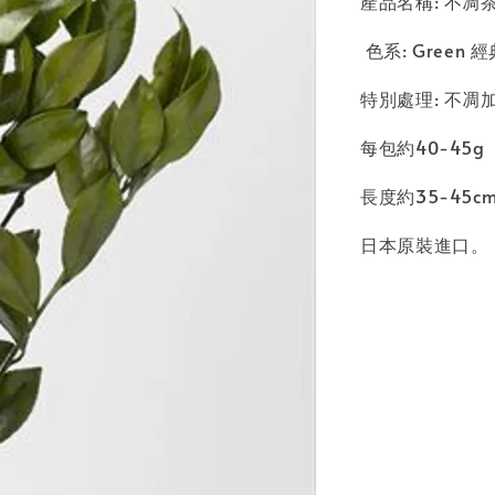
產品名稱: 不凋茶梅
色系: Green 
特別處理: 不凋
每包約40-45g
長度約35-45c
日本原裝進口。