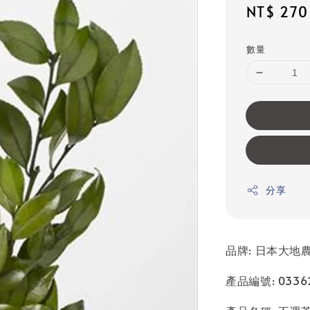
Sale
NT$ 270
price
數量
分享
品牌: 日本大地農園
產品編號: 0336