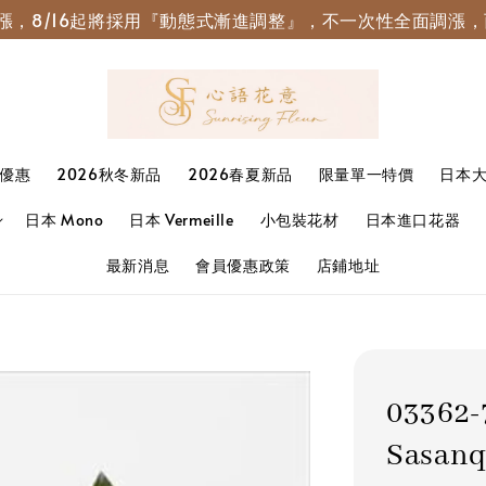
園調漲，8/16起將採用『動態式漸進調整』，不一次性全面調
優惠
2026秋冬新品
2026春夏新品
限量單一特價
日本
日本 Mono
日本 Vermeille
小包裝花材
日本進口花器
最新消息
會員優惠政策
店鋪地址
0336
Sasan