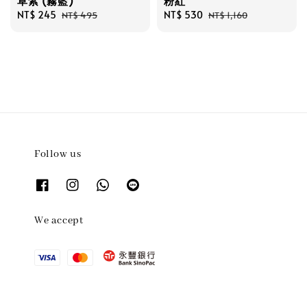
草紫 (霧藍)
粉紅
Sale
NT$ 245
Regular
Sale
NT$ 530
Regular
NT$ 495
NT$ 1,160
price
price
price
price
Follow us
We accept