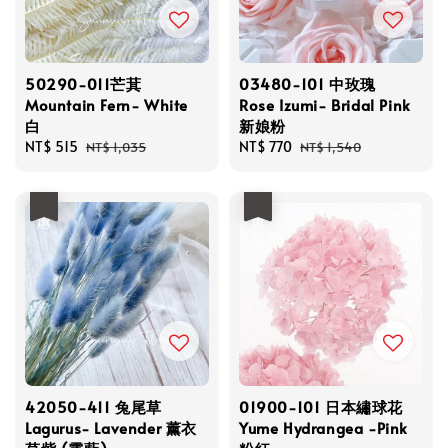
50290-011芒萁
03480-101 中玫瑰
Mountain Fern- White
Rose Izumi- Bridal Pink
白
新娘粉
Sale
NT$ 515
Regular
Sale
NT$ 770
Regular
NT$ 1,035
NT$ 1,540
price
price
price
price
優惠
優惠
42050-411 兔尾草
01900-101 日本繡球花
Lagurus- Lavender 薰衣
Yume Hydrangea -Pink