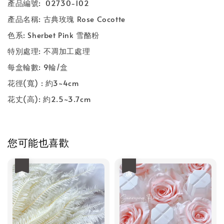
產品編號: 02730-102
產品名稱: 古典玫瑰 Rose Cocotte
色系: Sherbet Pink 雪酪粉
特別處理: 不凋加工處理
每盒輪數: 9輪/盒
花徑(寬) : 約3~4cm
花丈(高): 約2.5~3.7cm
您可能也喜歡
優惠
優惠