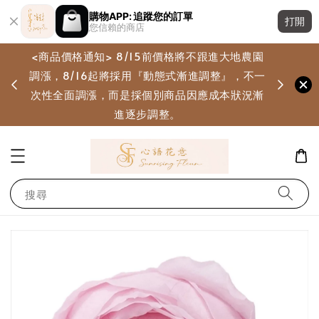
購物APP: 追蹤您的訂單
打開
您信賴的商店
<商品價格通知> 8/15前價格將不跟進大地農園
調漲，8/16起將採用『動態式漸進調整』，不一
畫
次性全面調漲，而是採個別商品因應成本狀況漸
進逐步調整。
搜尋