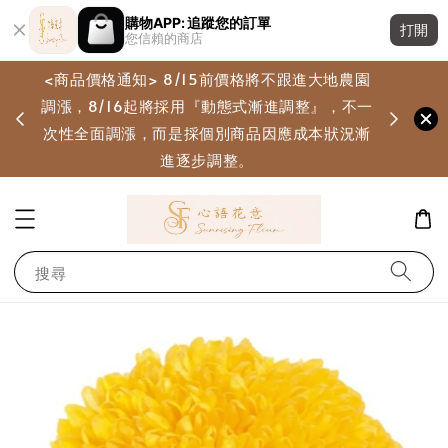
購物APP: 追蹤您的訂單
打開
您信賴的商店
<商品價格通知> 8/15前價格將不跟進大地農園
調漲，8/16起將採用『動態式漸進調整』，不一
畫
次性全面調漲，而是採個別商品因應成本狀況漸
進逐步調整。
搜尋