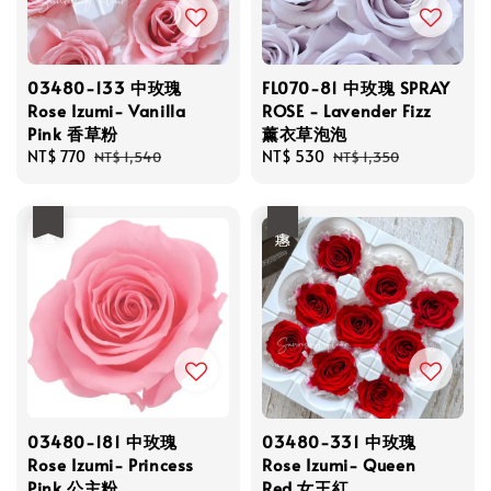
03480-133 中玫瑰
FL070-81 中玫瑰 SPRAY
Rose Izumi- Vanilla
ROSE - Lavender Fizz
Pink 香草粉
薰衣草泡泡
Sale
NT$ 770
Regular
Sale
NT$ 530
Regular
NT$ 1,540
NT$ 1,350
price
price
price
price
優惠
優惠
03480-181 中玫瑰
03480-331 中玫瑰
Rose Izumi- Princess
Rose Izumi- Queen
Pink 公主粉
Red 女王紅