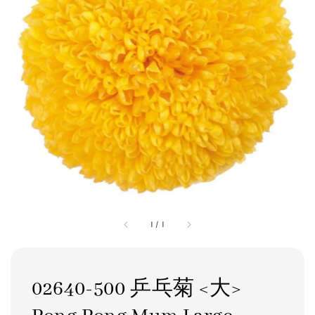
1
/
1
02640-500 乒乓菊 <大>