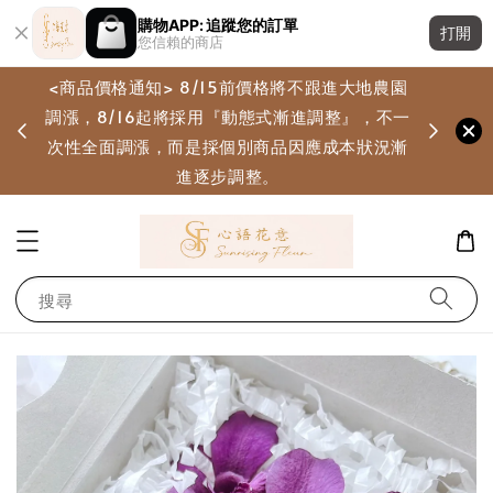
購物APP: 追蹤您的訂單
打開
您信賴的商店
<商品價格通知> 8/15前價格將不跟進大地農園
調漲，8/16起將採用『動態式漸進調整』，不一
畫
次性全面調漲，而是採個別商品因應成本狀況漸
進逐步調整。
搜尋