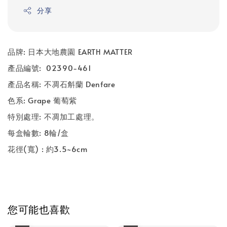
分享
品牌
:
日本大地農園
EARTH MATTER
產品編號
: 02390-461
產品名稱
: 不凋石斛蘭 Denfare
色系
: Grape 葡萄紫
特別處理
:
不凋加工處理。
每盒輪數
: 8
輪
/
盒
花徑
(
寬
) :
約3.5~6
cm
您可能也喜歡