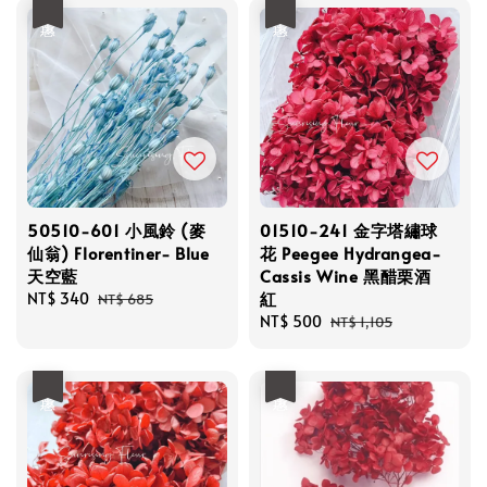
優惠
優惠
50510-601 小風鈴 (麥
01510-241 金字塔繡球
仙翁) Florentiner- Blue
花 Peegee Hydrangea-
天空藍
Cassis Wine 黑醋栗酒
紅
Sale
NT$ 340
Regular
NT$ 685
price
price
Sale
NT$ 500
Regular
NT$ 1,105
price
price
優惠
優惠