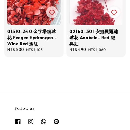
01510-340 金字塔繡球
02160-301 安娜貝爾繡
花 Peegee Hydrangea -
球花 Anabele- Red 經
Wine Red 酒紅
典紅
Sale
NT$ 500
Regular
Sale
NT$ 490
Regular
NT$ 1,105
NT$ 1,060
price
price
price
price
Follow us