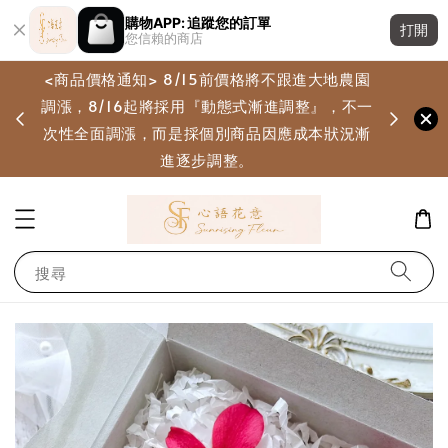
購物APP: 追蹤您的訂單
打開
您信賴的商店
<商品價格通知> 8/15前價格將不跟進大地農園
調漲，8/16起將採用『動態式漸進調整』，不一
畫
次性全面調漲，而是採個別商品因應成本狀況漸
進逐步調整。
搜尋