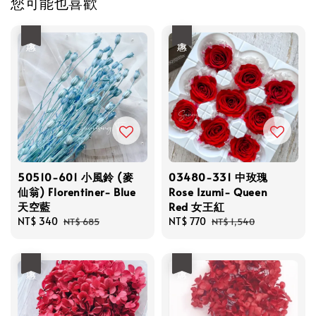
您可能也喜歡
優惠
優惠
50510-601 小風鈴 (麥
03480-331 中玫瑰
仙翁) Florentiner- Blue
Rose Izumi- Queen
天空藍
Red 女王紅
Sale
NT$ 340
Regular
Sale
NT$ 770
Regular
NT$ 685
NT$ 1,540
price
price
price
price
優惠
優惠