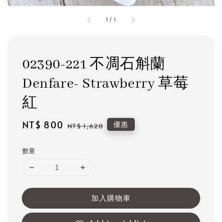
1
/
1
02390-221 不凋石斛蘭
Denfare- Strawberry 草莓
紅
Sale
NT$ 800
Regular
優惠
NT$ 1,620
price
price
數量
加入購物車