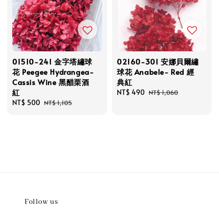
01510-241 金字塔繡球
02160-301 安娜貝爾繡
花 Peegee Hydrangea-
球花 Anabele- Red 經
Cassis Wine 黑醋栗酒
典紅
紅
Sale
NT$ 490
Regular
NT$ 1,060
Sale
NT$ 500
Regular
price
price
NT$ 1,105
price
price
Follow us