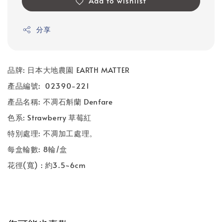
Add to wishlist
分享
品牌
:
日本大地農園
EARTH MATTER
產品編號
: 02390-221
產品名稱
: 不凋石斛蘭 Denfare
色系
: Strawberry 草莓紅
特別處理
:
不凋加工處理。
每盒輪數
: 8
輪
/
盒
花徑
(
寬
) :
約3.5~6
cm