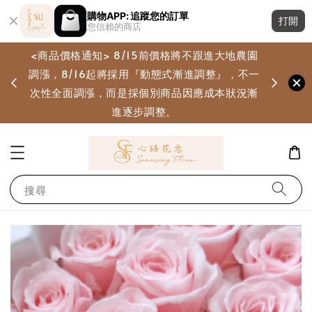
購物APP: 追蹤您的訂單
打開
您信賴的商店
<商品價格通知> 8/15前價格將不跟進大地農園
調漲，8/16起將採用『動態式漸進調整』，不一
畫
次性全面調漲，而是採個別商品因應成本狀況漸
進逐步調整。
搜尋