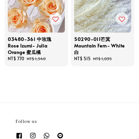
03480-361 中玫瑰
50290-011芒萁
Rose Izumi- Julia
Mountain Fern- White
Orange 蜜瓜橘
白
Sale
NT$ 770
Regular
Sale
NT$ 515
Regular
NT$ 1,540
NT$ 1,035
price
price
price
price
Follow us