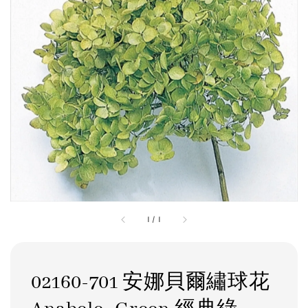
1
/
1
02160-701 安娜貝爾繡球花