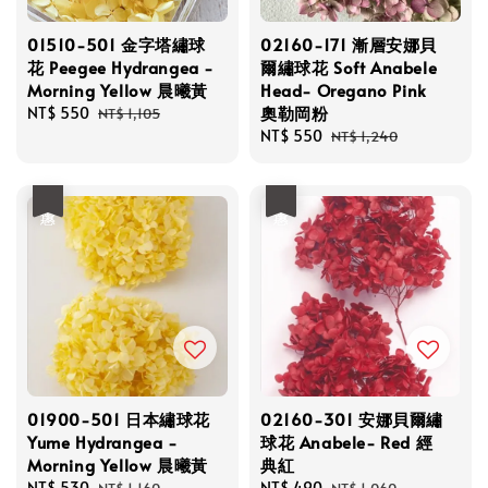
01510-501 金字塔繡球
02160-171 漸層安娜貝
花 Peegee Hydrangea -
爾繡球花 Soft Anabele
Morning Yellow 晨曦黃
Head- Oregano Pink
奧勒岡粉
Sale
NT$ 550
Regular
NT$ 1,105
price
price
Sale
NT$ 550
Regular
NT$ 1,240
price
price
優惠
優惠
01900-501 日本繡球花
02160-301 安娜貝爾繡
Yume Hydrangea -
球花 Anabele- Red 經
Morning Yellow 晨曦黃
典紅
Sale
NT$ 530
Regular
Sale
NT$ 490
Regular