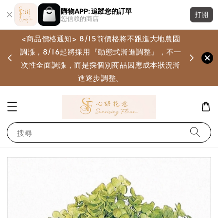
購物APP: 追蹤您的訂單
打開
您信賴的商店
<商品價格通知> 8/15前價格將不跟進大地農園
調漲，8/16起將採用『動態式漸進調整』，不一
畫
次性全面調漲，而是採個別商品因應成本狀況漸
進逐步調整。
搜尋