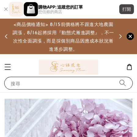
購物APP: 追蹤您的訂單
打開
您信賴的商店
<商品價格通知> 8/15前價格將不跟進大地農園
調漲，8/16起將採用『動態式漸進調整』，不一
畫
次性全面調漲，而是採個別商品因應成本狀況漸
進逐步調整。
搜尋