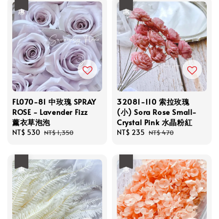
優惠
優惠
FL070-81 中玫瑰 SPRAY
32081-110 索拉玫瑰
ROSE - Lavender Fizz
(小) Sora Rose Small-
薰衣草泡泡
Crystal Pink 水晶粉紅
Sale
NT$ 530
Regular
Sale
NT$ 235
Regular
NT$ 1,350
NT$ 470
price
price
price
price
優惠
優惠