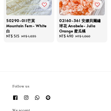
50290-011芒萁
02160-361 安娜貝爾繡
Mountain Fern- White
球花 Anabele- Julia
白
Orange 蜜瓜橘
Sale
NT$ 515
Regular
Sale
NT$ 490
Regular
NT$ 1,035
NT$ 1,060
price
price
price
price
Follow us
We accept