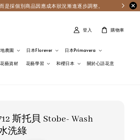
漲，而是採個別商品因應成本狀況漸進逐步調整。
登入
購物車
大地農園
日本Florever
日本Primavera
花藝資材
花藝學習
和櫻日本
關於心語花意
-712 斯托貝 Stobe- Wash
n 水洗綠