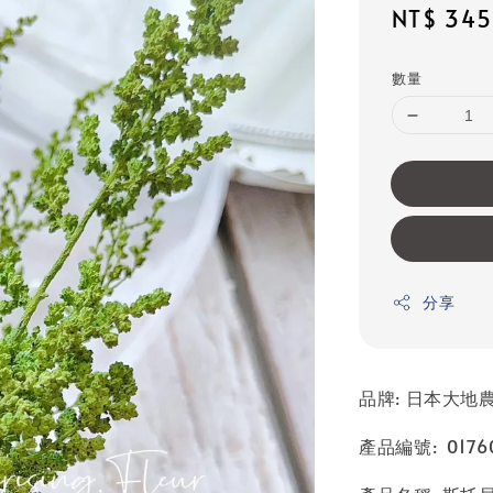
Sale
NT$ 345
price
數量
分享
品牌: 日本大地農園
產品編號: 01760