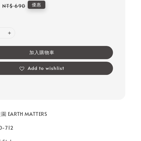
Regular
優惠
NT$ 690
price
加入購物車
Add to wishlist
 EARTH MATTERS
-712