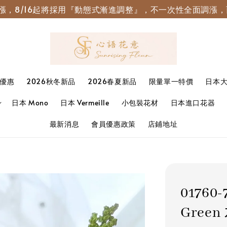
園調漲，8/16起將採用『動態式漸進調整』，不一次性全面調
優惠
2026秋冬新品
2026春夏新品
限量單一特價
日本
日本 Mono
日本 Vermeille
小包裝花材
日本進口花器
最新消息
會員優惠政策
店鋪地址
01760
Gree