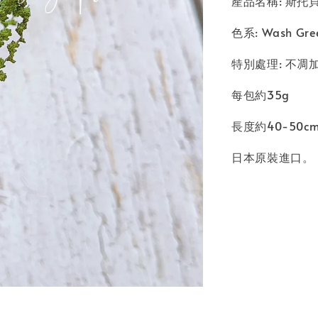
產品名稱: 斯托貝 
色系: Wash Gr
特別處理: 不凋
每包約35g
長度約40-50c
日本原裝進口。