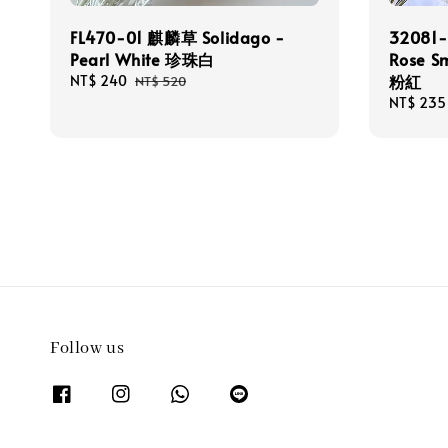
FL470-01 麒麟草 Solidago -
32081
Pearl White 珍珠白
Rose Sm
粉紅
Sale
NT$ 240
Regular
NT$ 520
price
price
Sale
NT$ 235
price
Follow us