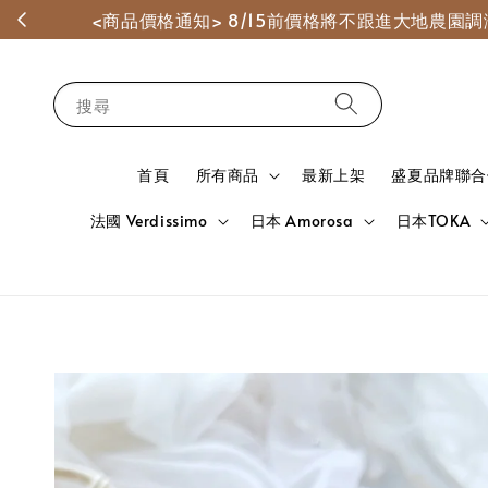
<商品價格通知> 8/15前價格將不跟進大地農
搜尋
首頁
所有商品
最新上架
盛夏品牌聯合
法國 Verdissimo
日本 Amorosa
日本TOKA