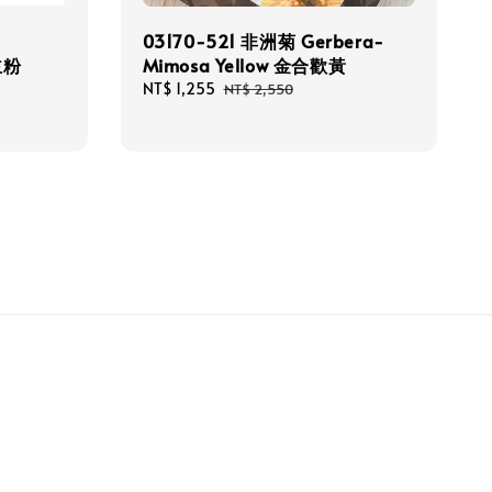
03170-521 非洲菊 Gerbera-
公主粉
Mimosa Yellow 金合歡黃
Sale
NT$ 1,255
Regular
NT$ 2,550
price
price