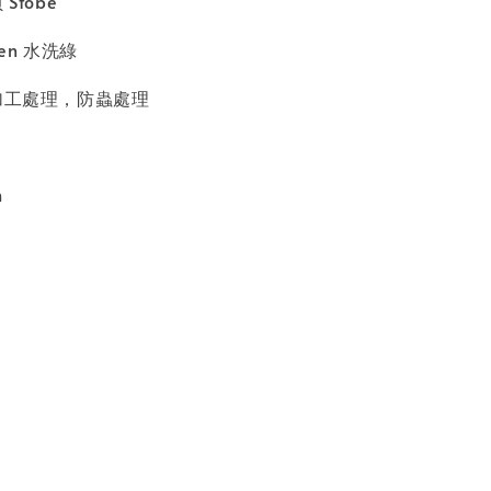
Stobe
een 水洗綠
加工處理，防蟲處理
m