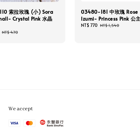
-110 索拉玫瑰 (小) Sora
03480-181 中玫瑰 Rose
all- Crystal Pink 水晶
Izumi- Princess Pink 
Sale
NT$ 770
Regular
NT$ 1,540
price
price
Regular
NT$ 470
price
We accept