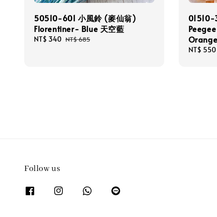
50510-601 小風鈴 (麥仙翁)
01510
Florentiner- Blue 天空藍
Peegee
Orang
Sale
NT$ 340
Regular
NT$ 685
price
price
Sale
NT$ 550
price
Follow us