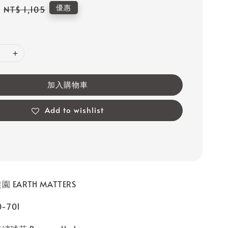
Regular
優惠
NT$ 1,105
price
加入購物車
Add to wishlist
 EARTH MATTERS
-701