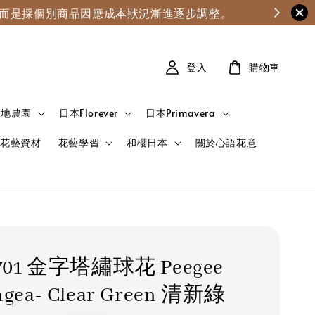
漲，而是採個別商品因應成本狀況漸進逐步調整。
登入
購物車
大地農園
日本Florever
日本Primavera
花藝資材
花藝學習
和櫻日本
關於心語花意
-701 金字塔繡球花 Peegee
ngea- Clear Green 清新綠