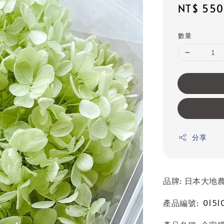
Sale
NT$ 550
price
數量
分享
品牌: 日本大地農園
產品編號: 01510