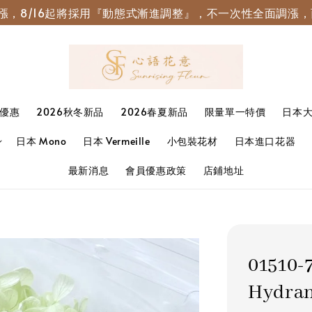
園調漲，8/16起將採用『動態式漸進調整』，不一次性全面調
優惠
2026秋冬新品
2026春夏新品
限量單一特價
日本
日本 Mono
日本 Vermeille
小包裝花材
日本進口花器
最新消息
會員優惠政策
店鋪地址
01510
Hydra