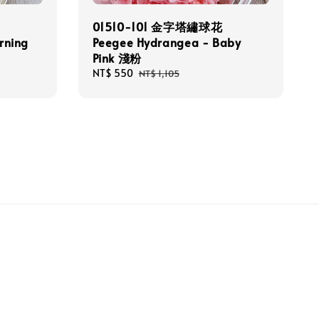
01510-101 金字塔繡球花
rning
Peegee Hydrangea - Baby
Pink 淺粉
Sale
NT$ 550
Regular
NT$ 1,105
price
price