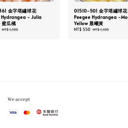
-361 金字塔繡球花
01510-501 金字塔繡球花
 Hydrangea - Julia
Peegee Hydrangea -Mo
e 蜜瓜橘
Yellow 晨曦黃
Regular
Sale
NT$ 550
Regular
NT$ 1,105
NT$ 1,105
price
price
price
We accept