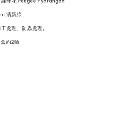
球花 Peegee Hydrangea
een 清新綠
凋加工處理、防蟲處理。
一盒約2輪