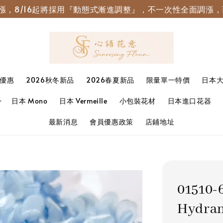
園調漲，8/16起將採用『動態式漸進調整』，不一次性全面調
優惠
2026秋冬新品
2026春夏新品
限量單一特價
日本
日本 Mono
日本 Vermeille
小包裝花材
日本進口花器
最新消息
會員優惠政策
店鋪地址
01510
Hydra