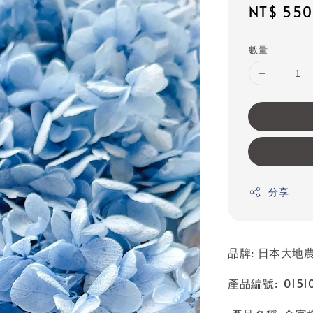
Sale
NT$ 550
price
數量
分享
品牌: 日本大地農園
產品編號: 01510