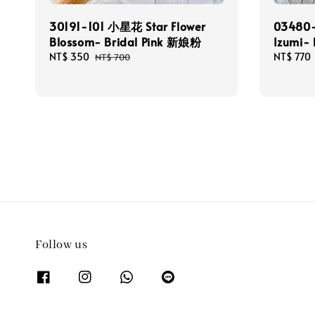
30191-101 小星花 Star Flower
03480
Blossom- Bridal Pink 新娘粉
Izumi-
Sale
NT$ 350
Regular
Sale
NT$ 770
NT$ 700
price
price
price
Follow us