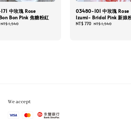
-171 中玫瑰 Rose
03480-101 中玫瑰 Rose
 Bon Bon Pink 焦糖粉紅
Izumi- Bridal Pink 新娘
Regular
Sale
NT$ 770
Regular
NT$ 1,540
NT$ 1,540
price
price
price
We accept