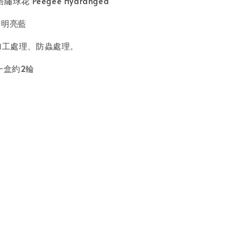
球花 Peegee Hydrangea
ue 明亮藍
凋加工處理、防蟲處理。
一盒約2輪