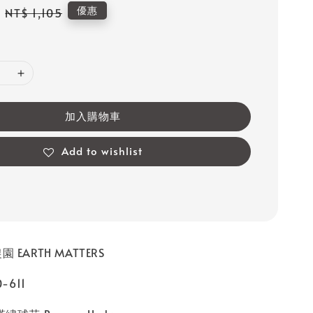
Regular
優惠
NT$ 1,105
price
加入購物車
Add to wishlist
 EARTH MATTERS
-611