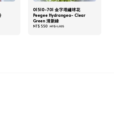
01510-701 金字塔繡球花
粉
Peegee Hydrangea- Clear
Green 清新綠
Sale
NT$ 550
Regular
NT$ 1,105
price
price