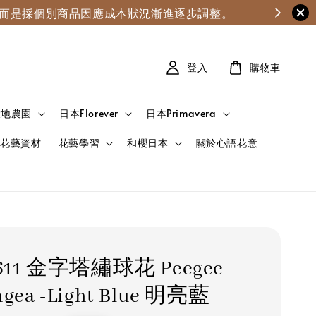
漲，而是採個別商品因應成本狀況漸進逐步調整。
登入
購物車
大地農園
日本Florever
日本Primavera
花藝資材
花藝學習
和櫻日本
關於心語花意
-611 金字塔繡球花 Peegee
ngea -Light Blue 明亮藍