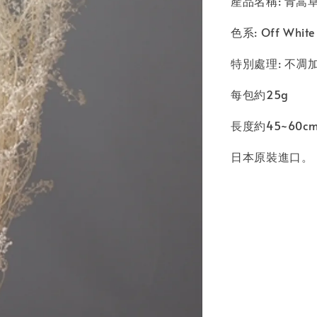
產品名稱: 青蒿草 S
色系: Off Whit
特別處理: 不凋
每包約25g
長度約45~60c
日本原裝進口。