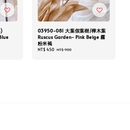
)
03950-081 大葉假葉樹/樺木葉
Blue
Ruscus Garden- Pink Beige 霧
粉米褐
Sale
NT$ 450
Regular
NT$ 900
price
price