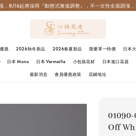
園調漲，8/16起將採用『動態式漸進調整』，不一次性全面調
優惠
2026秋冬新品
2026春夏新品
限量單一特價
日本
日本 Mono
日本 Vermeille
小包裝花材
日本進口花器
最新消息
會員優惠政策
店鋪地址
01090
Off W