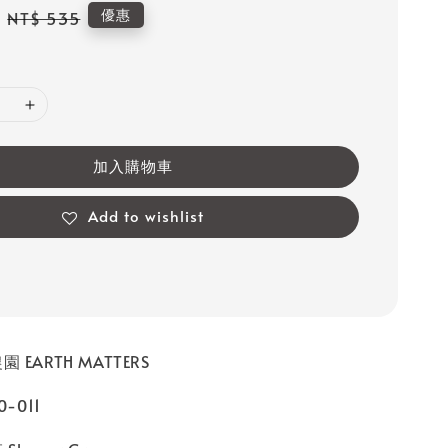
Regular
優惠
NT$ 535
price
加入購物車
Add to wishlist
 EARTH MATTERS
-011