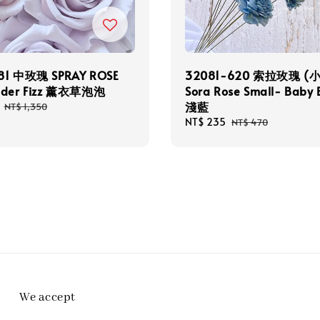
81 中玫瑰 SPRAY ROSE
32081-620 索拉玫瑰 (小
nder Fizz 薰衣草泡泡
Sora Rose Small- Baby 
淺藍
Regular
NT$ 1,350
price
Sale
NT$ 235
Regular
NT$ 470
price
price
We accept