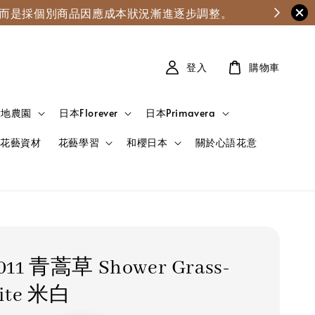
漲，而是採個別商品因應成本狀況漸進逐步調整。
登入
購物車
大地農園
日本Florever
日本Primavera
花藝資材
花藝學習
和櫻日本
關於心語花意
-011 青蒿草 Shower Grass-
hite 米白