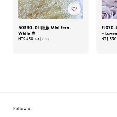
50330-011姬蕨 Mini Fern-
FL070-
White 白
- Lave
Sale
NT$ 430
Regular
Sale
NT$ 530
NT$ 860
price
price
price
Follow us