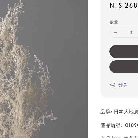
Sale
NT$ 268
price
數量
分享
品牌: 日本大地農園
產品編號: 01090