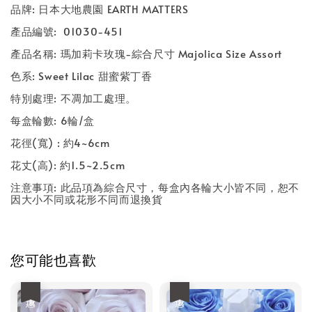
品牌: 日本大地農園 EARTH MATTERS
產品編號: 01030-451
產品名稱: 瑪加莉卡玫瑰-綜合尺寸 Majolica Size Assort
色系: Sweet Lilac 甜蜜紫丁香
特別處理: 不凋加工處理。
每盒輪數: 6輪/盒
花徑(寬) : 約4~6cm
花丈(高): 約1.5~2.5cm
注意事項: 此品項為綜合尺寸，每盒內各輪大小皆不同，恕不
因大小不同或花形不同而退換貨
您可能也喜歡
優惠
優惠