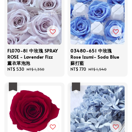
FL070-81 中玫瑰 SPRAY
03480-651 中玫瑰
ROSE - Lavender Fizz
Rose Izumi- Soda Blue
薰衣草泡泡
蘇打藍
Sale
NT$ 530
Regular
Sale
NT$ 770
Regular
NT$ 1,350
NT$ 1,540
price
price
price
price
優惠
優惠