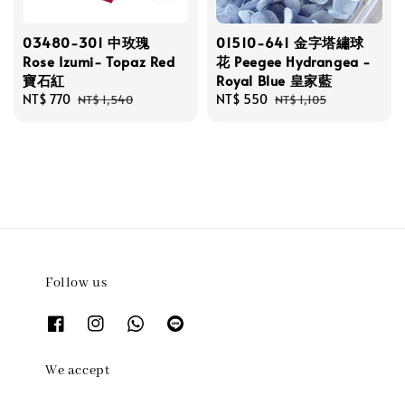
03480-301 中玫瑰
01510-641 金字塔繡球
Rose Izumi- Topaz Red
花 Peegee Hydrangea -
寶石紅
Royal Blue 皇家藍
Sale
NT$ 770
Regular
Sale
NT$ 550
Regular
NT$ 1,540
NT$ 1,105
price
price
price
price
Follow us
We accept