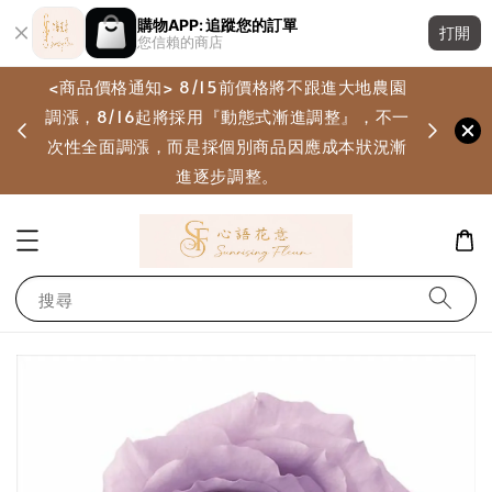
購物APP: 追蹤您的訂單
打開
您信賴的商店
<商品價格通知> 8/15前價格將不跟進大地農園
調漲，8/16起將採用『動態式漸進調整』，不一
畫
次性全面調漲，而是採個別商品因應成本狀況漸
進逐步調整。
搜尋