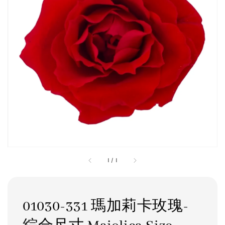
1
/
1
01030-331 瑪加莉卡玫瑰-