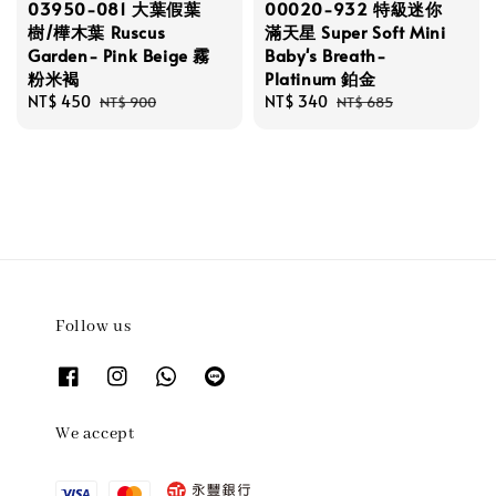
03950-081 大葉假葉
00020-932 特級迷你
樹/樺木葉 Ruscus
滿天星 Super Soft Mini
Garden- Pink Beige 霧
Baby's Breath-
粉米褐
Platinum 鉑金
Sale
NT$ 450
Regular
Sale
NT$ 340
Regular
NT$ 900
NT$ 685
price
price
price
price
Follow us
We accept