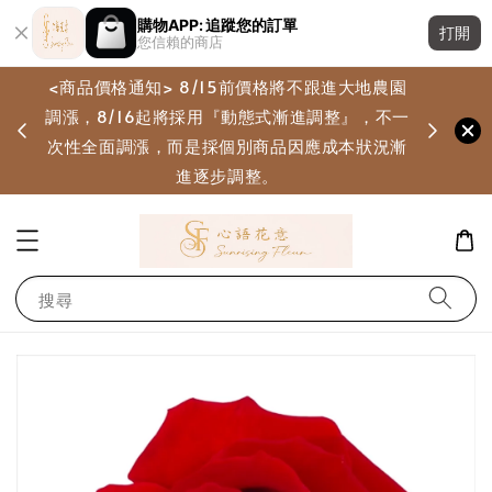
購物APP: 追蹤您的訂單
打開
您信賴的商店
<商品價格通知> 8/15前價格將不跟進大地農園
調漲，8/16起將採用『動態式漸進調整』，不一
畫
次性全面調漲，而是採個別商品因應成本狀況漸
進逐步調整。
搜尋