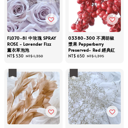
FL070-81 中玫瑰 SPRAY
03380-300 不凋胡椒
ROSE - Lavender Fizz
漿果 Pepperberry
薰衣草泡泡
Preserved- Red 經典紅
Sale
NT$ 530
Regular
Sale
NT$ 650
Regular
NT$ 1,350
NT$ 1,395
price
price
price
price
優惠
優惠