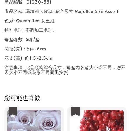
產品編號: 01030-331
產品名稱: 瑪加莉卡玫瑰-綜合尺寸 Majolica Size Assort
色系: Queen Red 女王紅
特別處理: 不凋加工處理。
每盒輪數: 6輪/盒
花徑(寬) : 約4~6cm
花丈(高): 約1.5~2.5cm
注意事項: 此品項為綜合尺寸，每盒內各輪大小皆不同，恕不
因大小不同或花形不同而退換貨
您可能也喜歡
優惠
優惠