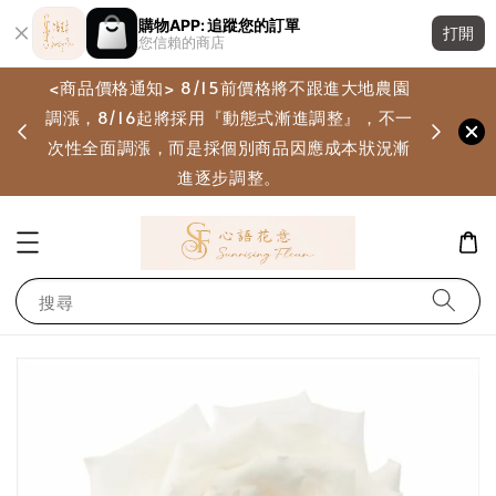
購物APP: 追蹤您的訂單
打開
您信賴的商店
<商品價格通知> 8/15前價格將不跟進大地農園
調漲，8/16起將採用『動態式漸進調整』，不一
畫
次性全面調漲，而是採個別商品因應成本狀況漸
進逐步調整。
搜尋