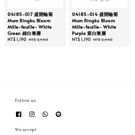
04185-017 盛開輪菊
04185-014 盛開輪菊
Mum Ringku Bloom
Mum Ringku Bloom
Mille-feuille- White
Mille-feuille- White
Green 綠白漸層
Purple 紫白漸層
Sale
NT$ 1,190
Regular
Sale
NT$ 1,190
Regular
NT$ 2,440
NT$ 2,440
price
price
price
price
Follow us
We accept