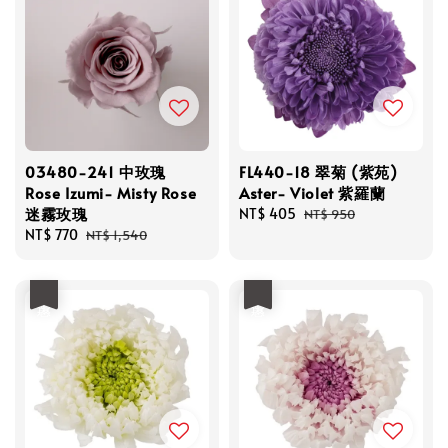
03480-241 中玫瑰
FL440-18 翠菊 (紫苑)
Rose Izumi- Misty Rose
Aster- Violet 紫羅蘭
迷霧玫瑰
Sale
NT$ 405
Regular
NT$ 950
Sale
NT$ 770
Regular
price
price
NT$ 1,540
price
price
優惠
優惠