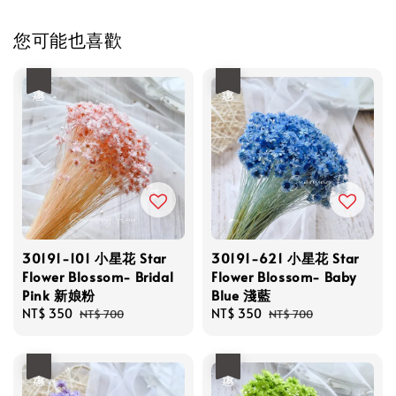
您可能也喜歡
優惠
優惠
30191-101 小星花 Star
30191-621 小星花 Star
Flower Blossom- Bridal
Flower Blossom- Baby
Pink 新娘粉
Blue 淺藍
Sale
NT$ 350
Regular
Sale
NT$ 350
Regular
NT$ 700
NT$ 700
price
price
price
price
優惠
優惠