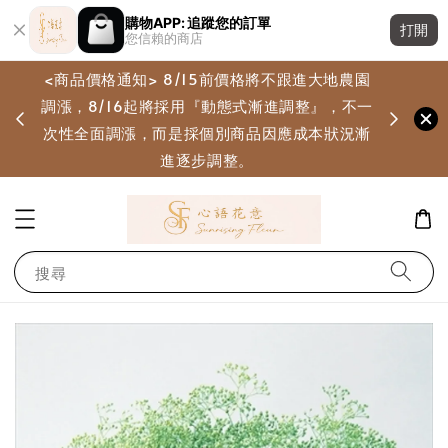
購物APP: 追蹤您的訂單
打開
您信賴的商店
<商品價格通知> 8/15前價格將不跟進大地農園
調漲，8/16起將採用『動態式漸進調整』，不一
畫
次性全面調漲，而是採個別商品因應成本狀況漸
進逐步調整。
搜尋