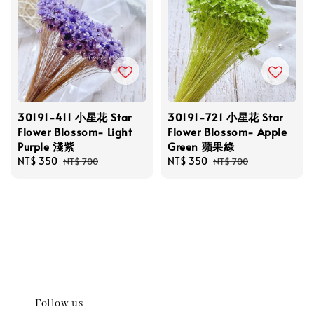
30191-411 小星花 Star
30191-721 小星花 Star
Flower Blossom- Light
Flower Blossom- Apple
Purple 淺紫
Green 蘋果綠
Sale
NT$ 350
Regular
Sale
NT$ 350
Regular
NT$ 700
NT$ 700
price
price
price
price
Follow us