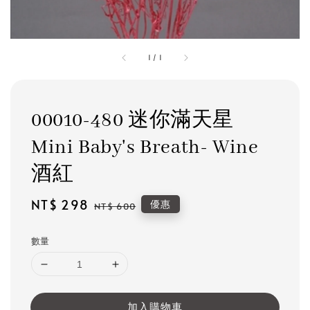
1
/
1
00010-480 迷你滿天星
Mini Baby's Breath- Wine
酒紅
Sale
NT$ 298
Regular
優惠
NT$ 600
price
price
數量
加入購物車