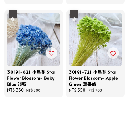
price
price
price
price
優惠
優惠
30191-621 小星花 Star
30191-721 小星花 Star
Flower Blossom- Baby
Flower Blossom- Apple
Blue 淺藍
Green 蘋果綠
Sale
NT$ 350
Regular
Sale
NT$ 350
Regular
NT$ 700
NT$ 700
price
price
price
price