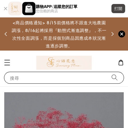
購物APP: 追蹤您的訂單
打開
您信賴的商店
<商品價格通知> 8/15前價格將不跟進大地農園
調漲，8/16起將採用『動態式漸進調整』，不一
畫
次性全面調漲，而是採個別商品因應成本狀況漸
進逐步調整。
搜尋