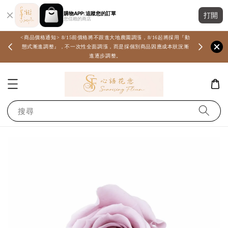
購物APP: 追蹤您的訂單
打開
您信賴的商店
<商品價格通知> 8/15前價格將不跟進大地農園調漲，8/16起將採用『動
態式漸進調整』，不一次性全面調漲，而是採個別商品因應成本狀況漸
進逐步調整。
搜尋