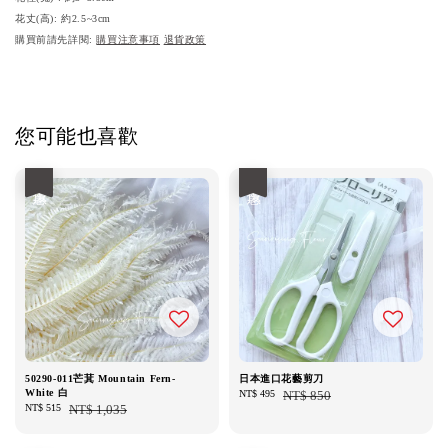
花丈(高): 約2.5~3cm
購買前請先詳閱:
購買注意事項
退貨政策
您可能也喜歡
優惠
優惠
50290-011芒萁 Mountain Fern-
日本進口花藝剪刀
White 白
Sale
NT$ 495
Regular
NT$ 850
Sale
NT$ 515
Regular
NT$ 1,035
price
price
price
price