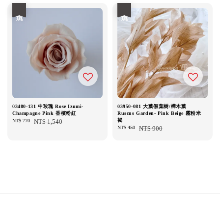
優惠
優惠
03480-131 中玫瑰 Rose Izumi-
03950-081 大葉假葉樹/樺木葉
Champagne Pink 香檳粉紅
Ruscus Garden- Pink Beige 霧粉米
褐
Sale
NT$ 770
Regular
NT$ 1,540
Sale
NT$ 450
Regular
NT$ 900
price
price
price
price