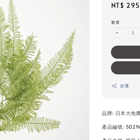
Sale
NT$ 295
price
數量
分享
品牌: 日本大地農園
產品編號: 50296