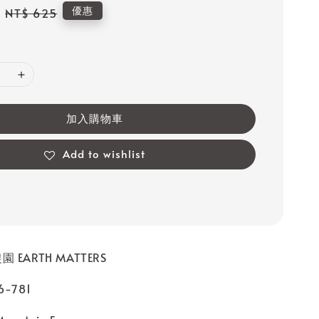
Regular
優惠
NT$ 625
price
加入購物車
Add to wishlist
 EARTH MATTERS
-781