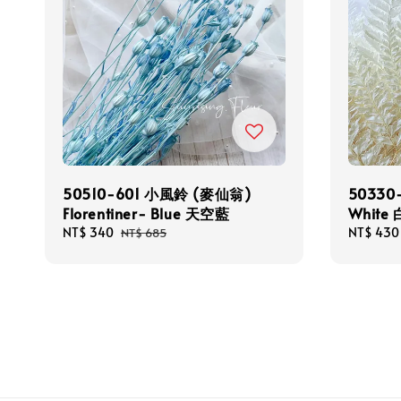
50510-601 小風鈴 (麥仙翁)
50330-
Florentiner- Blue 天空藍
White 
Sale
NT$ 340
Regular
Sale
NT$ 430
NT$ 685
price
price
price