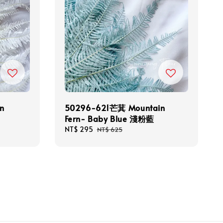
n
50296-621芒萁 Mountain
Fern- Baby Blue 淺粉藍
Sale
NT$ 295
Regular
NT$ 625
price
price