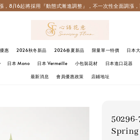
園調漲，8/16起將採用『動態式漸進調整』，不一次性全面調
優惠
2026秋冬新品
2026春夏新品
限量單一特價
日本
日本 Mono
日本 Vermeille
小包裝花材
日本進口花器
最新消息
會員優惠政策
店鋪地址
50296
Sprin