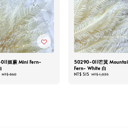
011姬蕨 Mini Fern-
50290-011芒萁 Mountai
白
Fern- White 白
Regular
Sale
NT$ 515
Regular
NT$ 860
NT$ 1,035
price
price
price