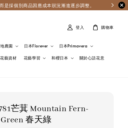
漲，而是採個別商品因應成本狀況漸進逐步調整。
登入
購物車
大地農園
日本Florever
日本Primavera
花藝資材
花藝學習
和櫻日本
關於心語花意
-781芒萁 Mountain Fern-
g Green 春天綠