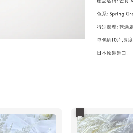
產品名稱: 芒萁 Mo
色系: Spring G
特別處理: 乾燥
每包約10片,長度
日本原裝進口。
優惠