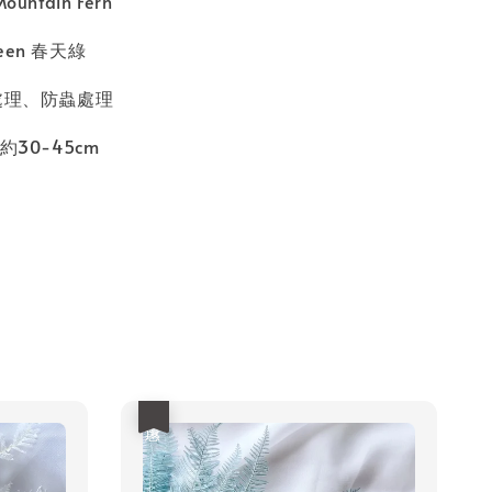
untain Fern
reen 春天綠
處理、防蟲處理
約30-45cm
優惠