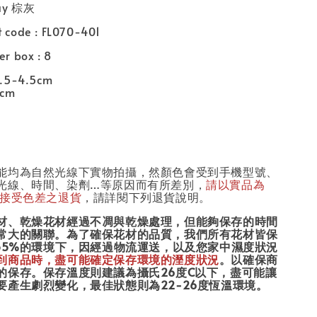
ray 棕灰
t code : FL070-401
er box : 8
3.5-4.5cm
4cm
能均為自然光線下實物拍攝，然顏色會受到手機型號、
光線、時間、染劑…等原因而有所差別，
請以實品為
接受色差之退貨
，請詳閱下列退貨說明。
材、乾燥花材經過不凋與乾燥處理，但能夠保存的時間
常大的關聯。為了確保花材的品質，我們所有花材皆保
55%的環境下，因經過物流運送，以及您家中濕度狀況
到商品時，盡可能確定保存環境的溼度狀況
。以確保商
的保存。保存溫度則建議為攝氏26度C以下，盡可能讓
要產生劇烈變化，最佳狀態則為22-26度恆溫環境。