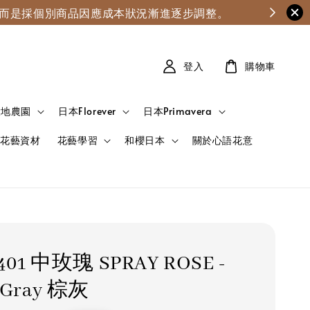
漲，而是採個別商品因應成本狀況漸進逐步調整。
登入
購物車
大地農園
日本Florever
日本Primavera
花藝資材
花藝學習
和櫻日本
關於心語花意
-401 中玫瑰 SPRAY ROSE -
 Gray 棕灰