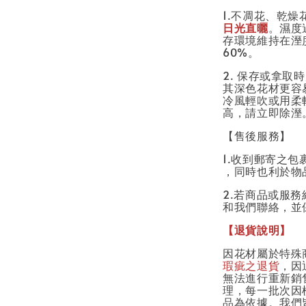
1.不凋花、乾
日光直曬
。濕度
存環境維持在溼
60%。
2. 保存或拿取
其深色花材更容
冷風輕吹或用柔
高，請立即除溼
【售後服務】
1.收到郵寄之包
，同時也利於物
2.若商品或服
和我們聯絡，並
【退貨說明】
因花材屬於特殊
瑕疵之退貨
，因
無法進行重新銷
理，每一批次因
品為依據。我們