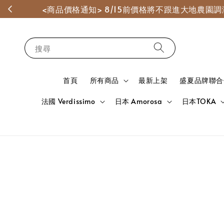
<商品價格通知> 8/15前價格將不跟進大地農
搜尋
首頁
所有商品
最新上架
盛夏品牌聯合
法國 Verdissimo
日本 Amorosa
日本TOKA