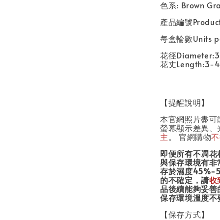
色系
: Brown G
產品編號
Produc
每盒輪數
Units p
花徑
Diameter:
花丈
Length:3-
【提醒說明】
本官網照片盡可
螢幕顯示差異、
主
。 官網購物
不
即便所有不凋花
與保存環境有非
存於濕度45
%-
的不確定，請
收
品後續能夠妥善
保存環境溫度不
【保存方式】