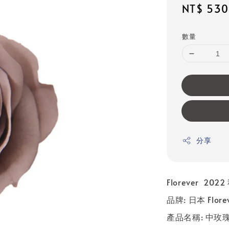
Sale
NT$ 530
price
數量
分享
Florever 20
品牌: 日本 Flore
產品名稱: 中玫瑰 