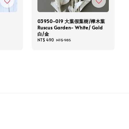
03950-019 大葉假葉樹/樺木葉
Ruscus Garden- White/ Gold
白/金
Sale
NT$ 490
Regular
NT$ 985
price
price