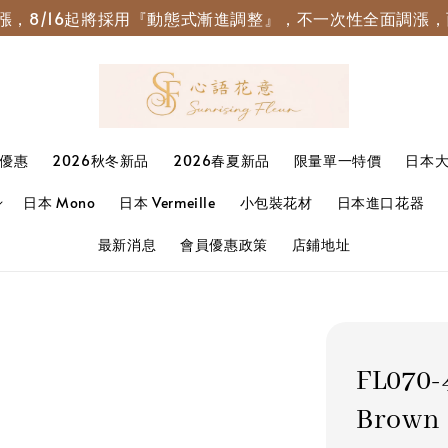
園調漲，8/16起將採用『動態式漸進調整』，不一次性全面調
優惠
2026秋冬新品
2026春夏新品
限量單一特價
日本
日本 Mono
日本 Vermeille
小包裝花材
日本進口花器
最新消息
會員優惠政策
店鋪地址
FL070
Brown