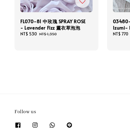
FL070-81 中玫瑰 SPRAY ROSE
03480
- Lavender Fizz 薰衣草泡泡
Izumi-
Sale
NT$ 530
Regular
Sale
NT$ 770
NT$ 1,350
price
price
price
Follow us