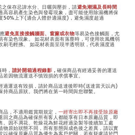
燥花之保存忌諱水分、日曬與壓折，請
避免潮濕及長時間
過高容易產生染色與發霉現象，盡可能使用除濕機將保
度50%上下(適合人體舒適濕度)，避免濕度超過
時應
避免直接接觸牆面、窗簾或衣物
等易染色接觸面，尤
易有染色現象。 如花材表面有落塵時，可使用吹風機弱
軟刷毛輕拂。 如花材表面呈現半透明狀，代表濕度過
。
裹時，
請於開箱過程錄影
，
確保商品有經過妥善的運送
品若因物流運送不慎毀損的求償事宜。
務經過運送有毀損，請於商品送達後即時(送達當天以內)
保持商品原狀。我們將在第一時間與您聯繫。
商品，不適用鑑賞期規定，
一經寄出即不再接受除原廠
退回之商品為確保所有客人都能享有日本原廠品質，即
售。因不凋花、乾燥花為鮮花經過染製等後續加工處
植物原始狀態不同，而有形態與成色後之差異，請以實
皆以確保原廠品質為優先為客戶把關，若有疑慮請於門