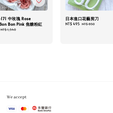
-171 中玫瑰 Rose
日本進口花藝剪刀
 Bon Bon Pink 焦糖粉紅
Sale
NT$ 495
Regular
NT$ 850
price
price
Regular
NT$ 1,540
price
We accept