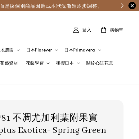
漲，而是採個別商品因應成本狀況漸進逐步調整。
登入
購物車
大地農園
日本Florever
日本Primavera
花藝資材
花藝學習
和櫻日本
關於心語花意
5-781 不凋尤加利葉附果實
ptus Exotica- Spring Green