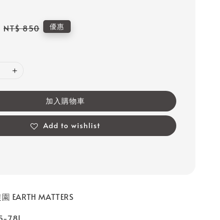
Regular
優惠
NT$ 850
price
加入購物車
Add to wishlist
 EARTH MATTERS
-781