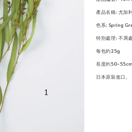
產品名稱: 尤加利葉附
色系: Spring G
特別處理: 不凋
每包約25g
長度約50~55c
日本原裝進口。