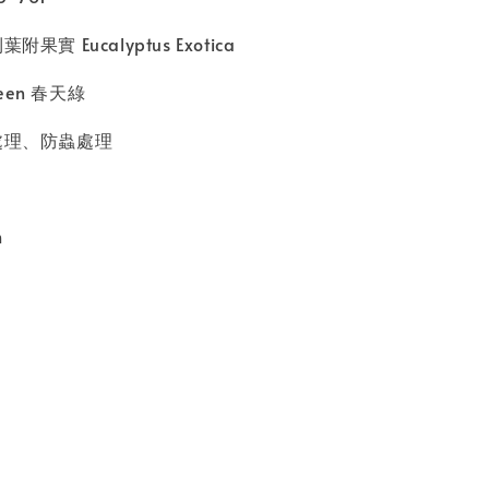
果實 Eucalyptus Exotica
reen 春天綠
處理、防蟲處理
m