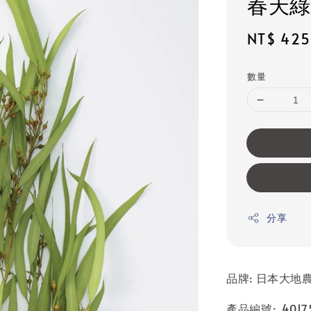
春天綠
Sale
NT$ 425
price
數量
分享
品牌: 日本大地農園
產品編號: 40175