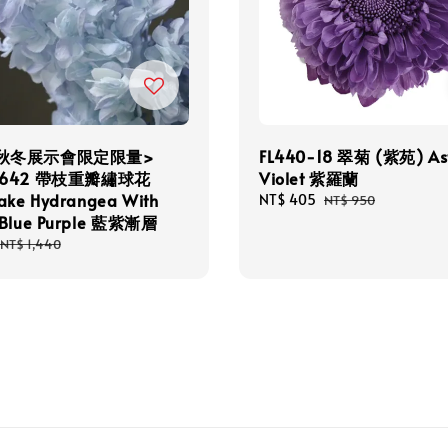
5秋冬展示會限定限量>
FL440-18 翠菊 (紫苑) As
6-642 帶枝重瓣繡球花
Violet 紫羅蘭
lake Hydrangea With
Sale
NT$ 405
Regular
NT$ 950
 Blue Purple 藍紫漸層
price
price
Regular
NT$ 1,440
price