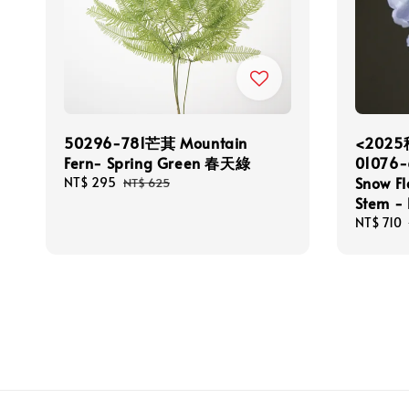
50296-781芒萁 Mountain
<202
Fern- Spring Green 春天綠
0107
Snow F
Sale
NT$ 295
Regular
NT$ 625
price
price
Stem -
Sale
NT$ 710
price