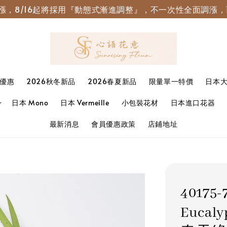
園調漲，8/16起將採用『動態式漸進調整』，不一次性全面調
優惠
2026秋冬新品
2026春夏新品
限量單一特價
日本
日本 Mono
日本 Vermeille
小包裝花材
日本進口花器
最新消息
會員優惠政策
店鋪地址
4017
Eucaly