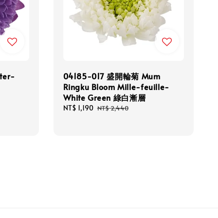
ter-
04185-017 盛開輪菊 Mum
Ringku Bloom Mille-feuille-
White Green 綠白漸層
Sale
NT$ 1,190
Regular
NT$ 2,440
price
price