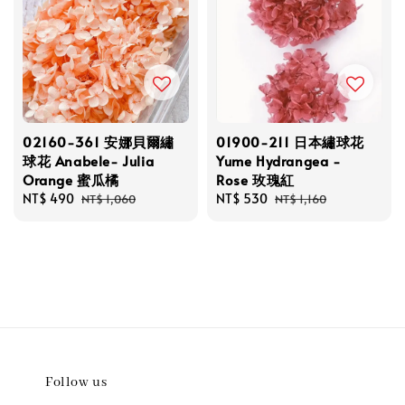
02160-361 安娜貝爾繡
01900-211 日本繡球花
球花 Anabele- Julia
Yume Hydrangea -
Orange 蜜瓜橘
Rose 玫瑰紅
Sale
NT$ 490
Regular
Sale
NT$ 530
Regular
NT$ 1,060
NT$ 1,160
price
price
price
price
Follow us