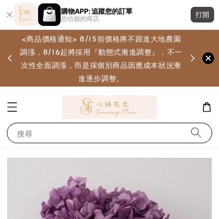
購物APP: 追蹤您的訂單
打開
您信賴的商店
<商品價格通知> 8/15前價格將不跟進大地農園
調漲，8/16起將採用『動態式漸進調整』，不一
畫
次性全面調漲，而是採個別商品因應成本狀況漸
進逐步調整。
搜尋