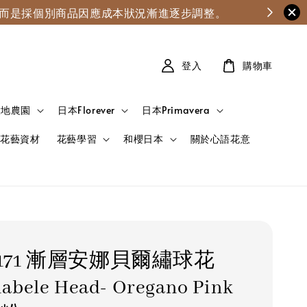
漲，而是採個別商品因應成本狀況漸進逐步調整。
登入
購物車
大地農園
日本Florever
日本Primavera
花藝資材
花藝學習
和櫻日本
關於心語花意
0-171 漸層安娜貝爾繡球花
nabele Head- Oregano Pink