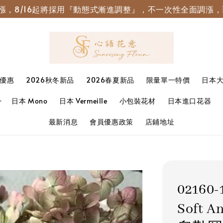
園調漲，8/16起將採用『動態式漸進調整』，不一次性全面調
優惠
2026秋冬新品
2026春夏新品
限量單一特價
日本
日本 Mono
日本 Vermeille
小包裝花材
日本進口花器
最新消息
會員優惠政策
店鋪地址
0216
Soft A