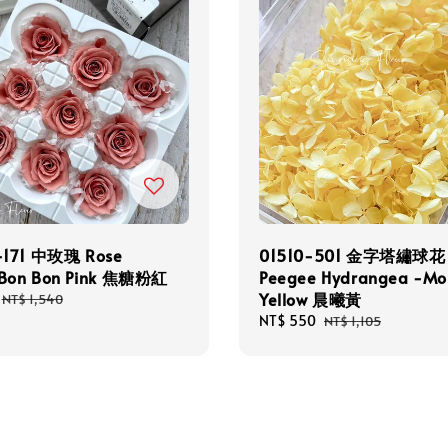
-171 中玫瑰 Rose
01510-501 金字塔繡球花
 Bon Bon Pink 焦糖粉紅
Peegee Hydrangea -Mo
Yellow 晨曦黃
Regular
NT$ 1,540
price
Sale
NT$ 550
Regular
NT$ 1,105
price
price