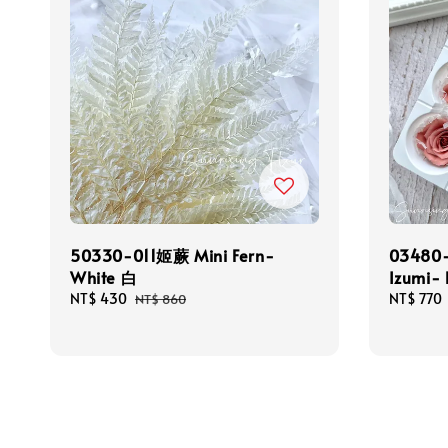
50330-011姬蕨 Mini Fern-
03480
White 白
Izumi-
Sale
NT$ 430
Regular
Sale
NT$ 770
NT$ 860
price
price
price