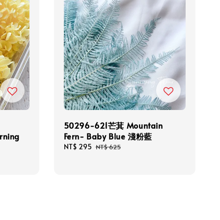
50296-621芒萁 Mountain
rning
Fern- Baby Blue 淺粉藍
Sale
NT$ 295
Regular
NT$ 625
price
price