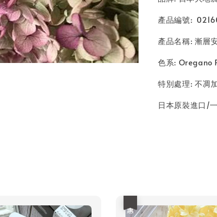
產品編號: 02160
產品名稱: 漸層安娜
色系: Oregano
特別處理: 不
日本原裝進口/
優惠