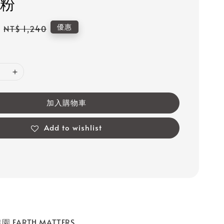
粉
Regular
優惠
NT$ 1,240
price
加入購物車
Add to wishlist
 EARTH MATTERS