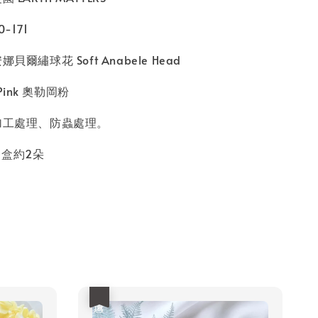
-171
貝爾繡球花 Soft Anabele Head
 Pink 奧勒岡粉
凋加工處理、防蟲處理。
一盒約2朵
優惠