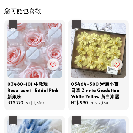
您可能也喜歡
優惠
優惠
03480-101 中玫瑰
03464-500 漸層小百
Rose Izumi- Bridal Pink
日草 Zinnia Gradation-
新娘粉
White Yellow 黃白漸層
Sale
NT$ 770
Regular
Sale
NT$ 990
Regular
NT$ 1,540
NT$ 2,160
price
price
price
price
優惠
優惠