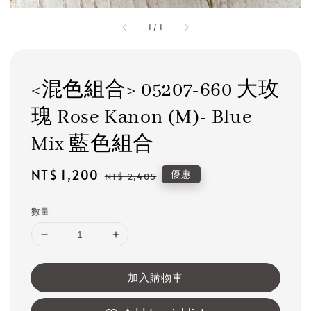
1
/
1
<混色組合> 05207-660 大玫
瑰 Rose Kanon (M)- Blue
Mix 藍色組合
Sale
NT$ 1,200
Regular
優惠
NT$ 2,405
price
price
數量
加入購物車