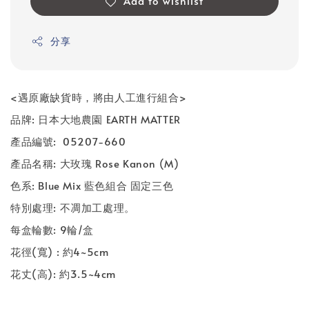
Add to wishlist
分享
<遇原廠缺貨時，將由人工進行組合>
品牌
:
日本大地農園
EARTH MATTER
產品編號
: 05207-660
產品名稱
: 大
玫瑰 Rose Kanon (M)
色系
: Blue Mix 藍色組合 固定三色
特別處理
:
不凋加工處理。
每盒輪數
: 9
輪
/
盒
花徑
(
寬
) :
約4
~5cm
花丈
(
高
):
約
3.5~4cm