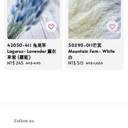
42050-411 兔尾草
50290-011芒萁
Lagurus- Lavender 薰衣
Mountain Fern- White
草紫 (霧藍)
白
Sale
NT$ 245
Regular
Sale
NT$ 515
Regular
NT$ 495
NT$ 1,035
price
price
price
price
Follow us