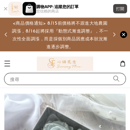
購物APP: 追蹤您的訂單
打開
您信賴的商店
<商品價格通知> 8/15前價格將不跟進大地農園
調漲，8/16起將採用『動態式漸進調整』，不一
畫
次性全面調漲，而是採個別商品因應成本狀況漸
進逐步調整。
搜尋