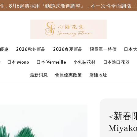
園調漲，8/16起將採用『動態式漸進調整』，不一次性全面調
優惠
2026秋冬新品
2026春夏新品
限量單一特價
日本
日本 Mono
日本 Vermeille
小包裝花材
日本進口花器
最新消息
會員優惠政策
店鋪地址
<新春限
Miyak