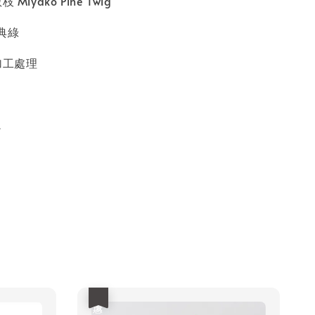
Miyako Pine Twig
經典綠
加工處理
L
優惠