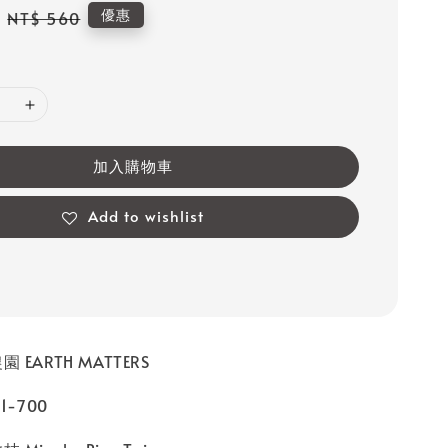
Regular
優惠
NT$ 560
price
加入購物車
Add to wishlist
 EARTH MATTERS
1-700