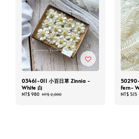
03461-011 小百日草 Zinnia -
50290-
White 白
Fern- 
Sale
NT$ 980
Regular
Sale
NT$ 515
NT$ 2,000
price
price
price