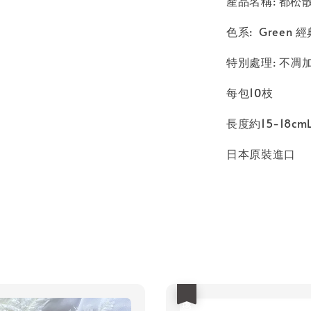
產品名稱: 都松散枝 
色系: Green 
特別處理: 不凋
每包10枝
長度約15-18cm
日本原裝進口
優惠