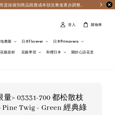
漲，而是採個別商品因應成本狀況漸進逐步調整。
登入
購物車
大地農園
日本Florever
日本Primavera
花藝資材
花藝學習
和櫻日本
關於心語花意
量> 03331-700 都松散枝
o Pine Twig - Green 經典綠