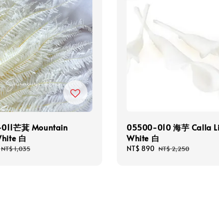
011芒萁 Mountain
05500-010 海芋 Calla Li
White 白
White 白
Regular
Sale
NT$ 890
Regular
NT$ 1,035
NT$ 2,250
price
price
price