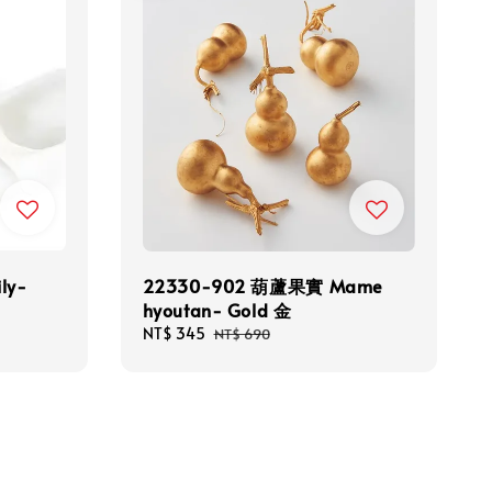
ly-
22330-902 葫蘆果實 Mame
hyoutan- Gold 金
Sale
NT$ 345
Regular
NT$ 690
price
price