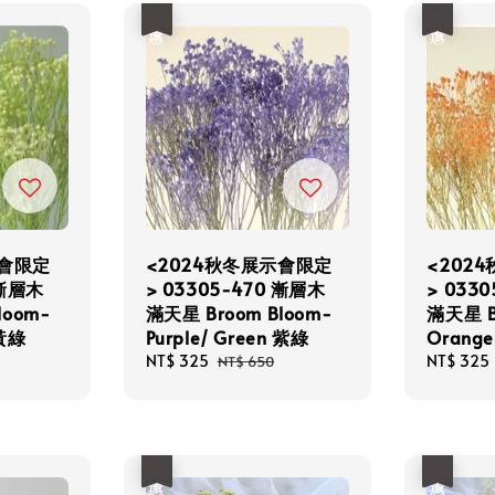
優惠
優惠
示會限定
<2024秋冬展示會限定
<202
 漸層木
> 03305-470 漸層木
> 033
loom-
滿天星 Broom Bloom-
滿天星 B
 黃綠
Purple/ Green 紫綠
Orange
Sale
NT$ 325
Regular
Sale
NT$ 325
NT$ 650
price
price
price
優惠
優惠