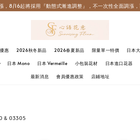
園調漲，8/16起將採用『動態式漸進調整』，不一次性全面調
優惠
2026秋冬新品
2026春夏新品
限量單一特價
日本
日本 Mono
日本 Vermeille
小包裝花材
日本進口花器
最新消息
會員優惠政策
店鋪地址
 & 03305