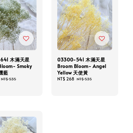
-641 木滿天星
03300-541 木滿天星
Bloom- Smoky
Broom Bloom- Angel
煙燻藍
Yellow 天使黃
Regular
Sale
NT$ 268
Regular
NT$ 535
NT$ 535
price
price
price