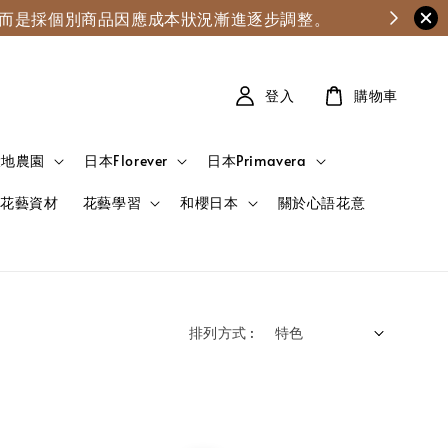
漲，而是採個別商品因應成本狀況漸進逐步調整。
登入
購物車
大地農園
日本Florever
日本Primavera
花藝資材
花藝學習
和櫻日本
關於心語花意
排列方式 :