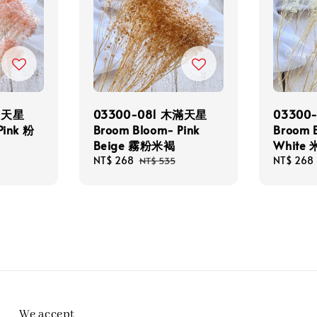
木滿天星
03300-081 木滿天星
03300
Pink 粉
Broom Bloom- Pink
Broom 
Beige 霧粉米褐
White
Sale
NT$ 268
Regular
Sale
NT$ 268
NT$ 535
price
price
price
We accept