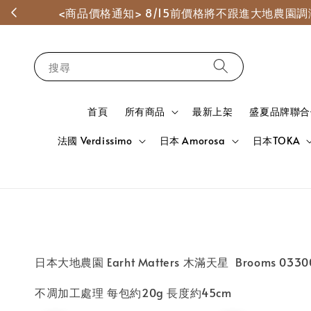
<商品價格通知> 8/15前價格將不跟進大地農
搜尋
首頁
所有商品
最新上架
盛夏品牌聯合
法國 Verdissimo
日本 Amorosa
日本TOKA
日本大地農園 Earht Matters 木滿天星 Brooms 03300
不凋加工處理 每包約20g 長度約45cm