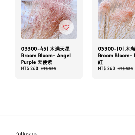
03300-451 木滿天星
03300-101 
Broom Bloom- Angel
Broom Bloom- 
Purple 天使紫
紅
Sale
NT$ 268
Regular
Sale
NT$ 268
Regular
NT$ 535
NT$ 535
price
price
price
price
Follow us