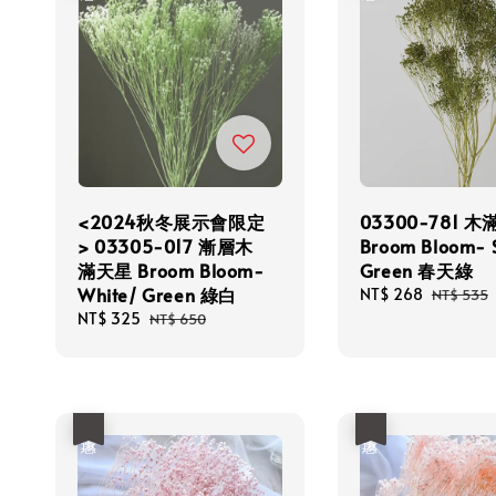
<2024秋冬展示會限定
03300-781 
> 03305-017 漸層木
Broom Bloom- 
滿天星 Broom Bloom-
Green 春天綠
White/ Green 綠白
Sale
NT$ 268
Regular
NT$ 535
price
price
Sale
NT$ 325
Regular
NT$ 650
price
price
優惠
優惠