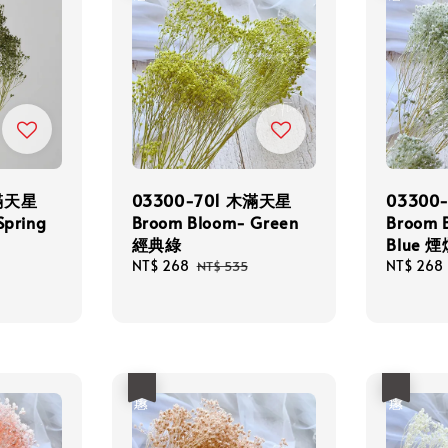
木滿天星
03300-701 木滿天星
03300
Spring
Broom Bloom- Green
Broom 
經典綠
Blue 
Sale
NT$ 268
Regular
Sale
NT$ 268
NT$ 535
price
price
price
優惠
優惠