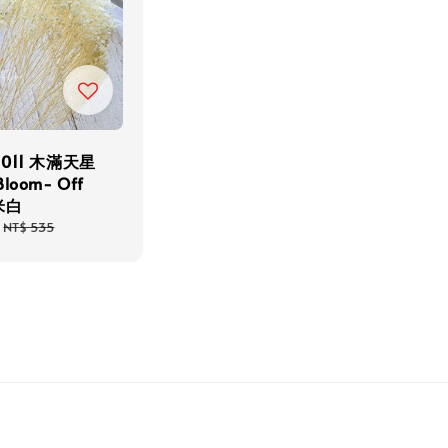
-011 木滿天星
Bloom- Off
 米白
Regular
NT$ 535
price