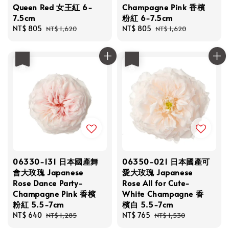
Queen Red 女王紅 6-
Champagne Pink 香檳
7.5cm
粉紅 6-7.5cm
Sale
NT$ 805
Regular
Sale
NT$ 805
Regular
NT$ 1,620
NT$ 1,620
price
price
price
price
優惠
優惠
06330-131 日本國產舞
06350-021 日本國產可
會大玫瑰 Japanese
愛大玫瑰 Japanese
Rose Dance Party-
Rose All for Cute-
Champagne Pink 香檳
White Champagne 香
粉紅 5.5-7cm
檳白 5.5-7cm
Sale
NT$ 640
Regular
Sale
NT$ 765
Regular
NT$ 1,285
NT$ 1,530
price
price
price
price