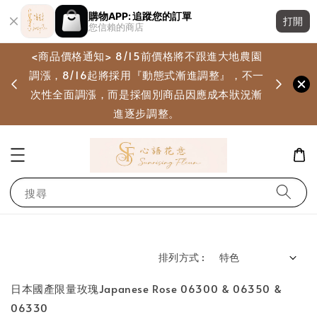
購物APP: 追蹤您的訂單
打開
您信賴的商店
<商品價格通知> 8/15前價格將不跟進大地農園
調漲，8/16起將採用『動態式漸進調整』，不一
畫
次性全面調漲，而是採個別商品因應成本狀況漸
進逐步調整。
搜尋
排列方式 :
日本國產限量玫瑰Japanese Rose 06300 & 06350 &
06330